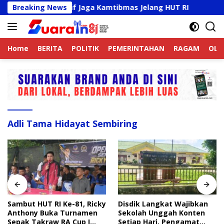
Langsung
 Online Aktif Jaga Kamtibmas Jelang HUT RI
Breaking News
Sambut H
ke
konten
Home
BERITA
POLITIK
PEMERINTAHAN
RAGAM
OLA
Adli Tama Hidayat Sembiring
Sambut HUT RI Ke-81, Ricky
Disdik Langkat Wajibkan
Anthony Buka Turnamen
Sekolah Unggah Konten
Sepak Takraw RA Cup I
Setiap Hari, Pengamat