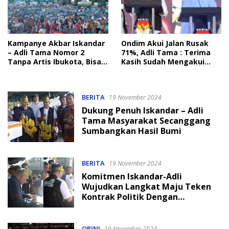
Kampanye Akbar Iskandar
Ondim Akui Jalan Rusak
– Adli Tama Nomor 2
71%, Adli Tama : Terima
Tanpa Artis Ibukota, Bisa
Kasih Sudah Mengakui
Meriah
Kegagalan
BERITA
19 November 2024
Dukung Penuh Iskandar – Adli
Tama Masyarakat Secanggang
Sumbangkan Hasil Bumi
BERITA
19 November 2024
Komitmen Iskandar-Adli
Wujudkan Langkat Maju Teken
Kontrak Politik Dengan
Masyarakat Secanggang
OPINI
19 November 2024