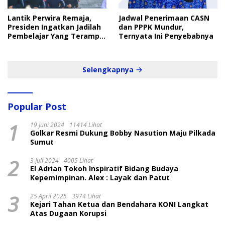
Lantik Perwira Remaja,
Jadwal Penerimaan CASN
Presiden Ingatkan Jadilah
dan PPPK Mundur,
Pembelajar Yang Terampil
Ternyata Ini Penyebabnya
dan Cepat
Selengkapnya
Popular Post
1
19 Juni 2024
11414 Lihat
Golkar Resmi Dukung Bobby Nasution Maju Pilkada
Sumut
2
3 Juli 2024
4005 Lihat
El Adrian Tokoh Inspiratif Bidang Budaya
Kepemimpinan. Alex : Layak dan Patut
3
25 April 2025
3974 Lihat
Kejari Tahan Ketua dan Bendahara KONI Langkat
Atas Dugaan Korupsi