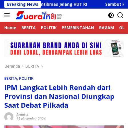
Langsung
ga Kamtibmas Jelang HUT RI
Breaking News
Sambut HUT RI Ke-81, Ri
ke
konten
Home
BERITA
POLITIK
PEMERINTAHAN
RAGAM
OLA
Beranda
BERITA
BERITA
,
POLITIK
IPM Langkat Lebih Rendah dari
Provinsi dan Nasional Diungkap
Saat Debat Pilkada
Redaksi
13 November 2024