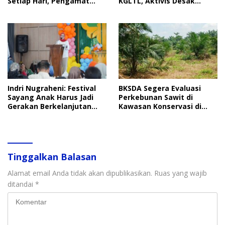
Setiap Hari, Pengamat
KGLTL, Aktivis Desak
Soroti Perlindungan Data
Penindakan
Anak
Indri Nugraheni: Festival
BKSDA Segera Evaluasi
Sayang Anak Harus Jadi
Perkebunan Sawit di
Gerakan Berkelanjutan
Kawasan Konservasi di
Perlindungan Anak
Langkat
Tinggalkan Balasan
Alamat email Anda tidak akan dipublikasikan.
Ruas yang wajib
ditandai
*