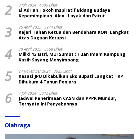
2
3 Juli 2024
4005 Lihat
El Adrian Tokoh Inspiratif Bidang Budaya
Kepemimpinan. Alex : Layak dan Patut
3
25 April 2025
3974 Lihat
Kejari Tahan Ketua dan Bendahara KONI Langkat
Atas Dugaan Korupsi
4
30 April 2025
3568 Lihat
Miliki 13 Istri, MUI Sumut : Tuan Imam Kampung
Kasih Sayang Menyimpang
5
24 November 2024
3525 Lihat
Kasasi JPU Dikabulkan Eks Bupati Langkat TRP
Dihukum 4 Tahun Penjara
6
7 Juli 2024
3042 Lihat
Jadwal Penerimaan CASN dan PPPK Mundur,
Ternyata Ini Penyebabnya
Olahraga