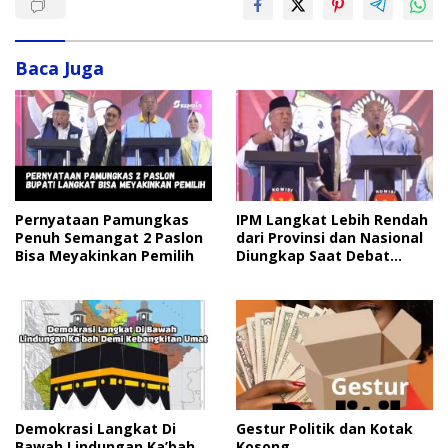
Baca Juga
Pernyataan Pamungkas
IPM Langkat Lebih Rendah
Penuh Semangat 2 Paslon
dari Provinsi dan Nasional
Bisa Meyakinkan Pemilih
Diungkap Saat Debat
Pilkada
Demokrasi Langkat Di
Gestur Politik dan Kotak
Bawah Lindungan Ka’bah
Kosong