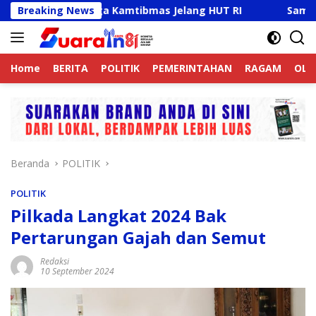
Langsung
Aktif Jaga Kamtibmas Jelang HUT RI
Breaking News
Sambut HUT RI Ke
ke
konten
Home
BERITA
POLITIK
PEMERINTAHAN
RAGAM
OLA
Beranda
POLITIK
POLITIK
Pilkada Langkat 2024 Bak
Pertarungan Gajah dan Semut
Redaksi
10 September 2024