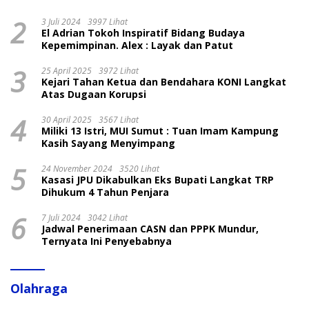
2
3 Juli 2024
3997 Lihat
El Adrian Tokoh Inspiratif Bidang Budaya
Kepemimpinan. Alex : Layak dan Patut
3
25 April 2025
3972 Lihat
Kejari Tahan Ketua dan Bendahara KONI Langkat
Atas Dugaan Korupsi
4
30 April 2025
3567 Lihat
Miliki 13 Istri, MUI Sumut : Tuan Imam Kampung
Kasih Sayang Menyimpang
5
24 November 2024
3520 Lihat
Kasasi JPU Dikabulkan Eks Bupati Langkat TRP
Dihukum 4 Tahun Penjara
6
7 Juli 2024
3042 Lihat
Jadwal Penerimaan CASN dan PPPK Mundur,
Ternyata Ini Penyebabnya
Olahraga