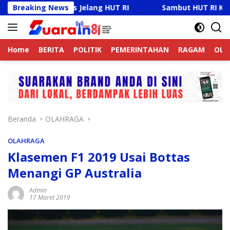
Langsung
amtibmas Jelang HUT RI
Breaking News
Sambut HUT RI Ke-81, Ricky 
ke
konten
Home
BERITA
POLITIK
PEMERINTAHAN
RAGAM
OLA
Beranda
OLAHRAGA
OLAHRAGA
Klasemen F1 2019 Usai Bottas
Menangi GP Australia
Admin
17 Maret 2019