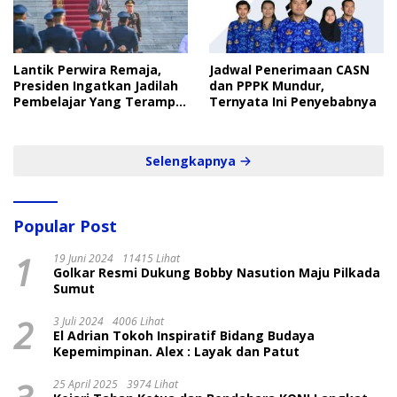
Lantik Perwira Remaja,
Jadwal Penerimaan CASN
Presiden Ingatkan Jadilah
dan PPPK Mundur,
Pembelajar Yang Terampil
Ternyata Ini Penyebabnya
dan Cepat
Selengkapnya
Popular Post
1
19 Juni 2024
11415 Lihat
Golkar Resmi Dukung Bobby Nasution Maju Pilkada
Sumut
2
3 Juli 2024
4006 Lihat
El Adrian Tokoh Inspiratif Bidang Budaya
Kepemimpinan. Alex : Layak dan Patut
25 April 2025
3974 Lihat