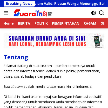
Langsung
an Banjir Langkat Belum Valid, Ribuan Warga Menunggu Bant
Breaking News
ke
konten
Home
BERITA
POLITIK
PEMERINTAHAN
RAGAM
OLA
Tentang
Selamat datang di suarain.com – sumber terpercaya untuk
berita dan informasi terkini dalam dunia politik, pemerintahan,
bisnis, sosial, budaya dan pendidikan.
Suarain.com
adalah media
online
masa kini di Indonesia.
Di kanal ini, kami akan menyajikan beragam informasi edukatif
yang dirancang untuk membantu Anda mendapatkan informasi
politik, pemerintahan, ekonomi, bisnis, sosial, budaya dan