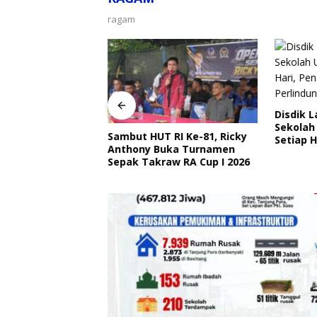
ragam
Disdik 
Sekolah
angkat Ajak
Sambut HUT RI Ke-81, Ricky
Setiap H
Ojek Online Aktif
Anthony Buka Turnamen
Perlind
bmas Jelang HUT
Sepak Takraw RA Cup I 2026