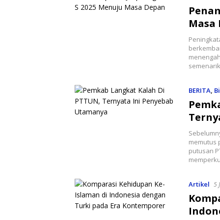
Penam
Masa 
Peningkata
berkemban
menengah.
semenarik
BERITA
,
Bi
Pemka
Terny
Sebelumny
memutus p
putusan 
memperku
Artikel
5 
Kompa
Indon