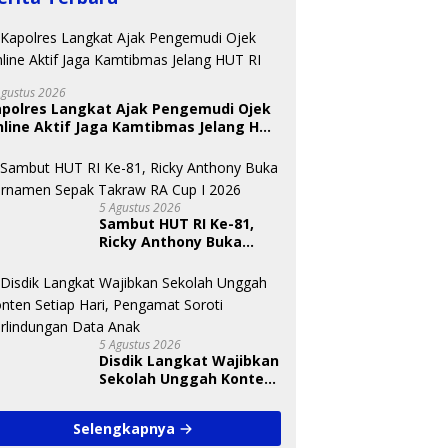
Agustus 2026
apolres Langkat Ajak Pengemudi Ojek
line Aktif Jaga Kamtibmas Jelang HUT
BKSDA Segera Evaluasi
Perkebunan Sawit di
U
Kawasan Konservasi di
T
 Nugraheni: Festival
Langkat
S
5 Agustus 2026
ng Anak Harus Jadi
A
Sambut HUT RI Ke-81,
kan Berkelanjutan
Ricky Anthony Buka
indungan Anak
Turnamen Sepak
Takraw RA Cup I 2026
5 Agustus 2026
Disdik Langkat Wajibkan
Sekolah Unggah Konten
Setiap Hari, Pengamat
Soroti Perlindungan
Selengkapnya
Data Anak