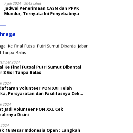
7 Juli 2024
3043 Lihat
Jadwal Penerimaan CASN dan PPPK
Mundur, Ternyata Ini Penyebabnya
ahraga
tember 2024
l Ke Final Futsal Putri Sumut Dibantai
r 8 Gol Tanpa Balas
ni 2024
daftaran Volunteer PON XXI Telah
ka, Persyaratan dan Fasilitasnya Cek
ni
ni 2024
t Jadi Volunteer PON XXI, Cek
ulirnya Disini
i 2024
ak 16 Besar Indonesia Open : Langkah