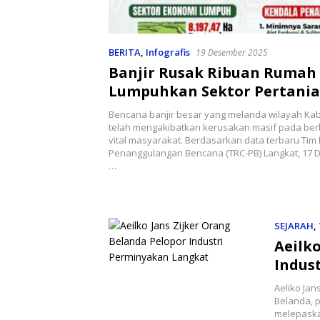
BERITA
,
Infografis
19 Desember 2025
Banjir Rusak Ribuan Rumah
Lumpuhkan Sektor Pertania
Peternakan Warga
Bencana banjir besar yang melanda wilayah Ka
telah mengakibatkan kerusakan masif pada ber
vital masyarakat. Berdasarkan data terbaru Tim
Penanggulangan Bencana (TRC-PB) Langkat, 17 
…
SEJARAH
,
Aeilk
Indus
Aeliko Ja
Belanda, p
melepaska