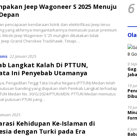
6
pakan Jeep Wagoneer S 2025 Menuju
Depan
n pencapaian kendaraan listrik dan elektrifikasi Jeep terus
g yang akhirnya mengantarkannya memasuki pasar premium
Ol
 Meski Jeep Wagoneer S ’25 mungkin dikatakan tidak
 Jeep Grand Cherokee Trackhawk. Tetapi…
snis
22 Januari 2025
b Langkat Kalah Di PTTUN,
9 Sep
Gaga
ata Ini Penyebab Utamanya
Jaba
a, Pengadilan Tinggi Tata Usaha Negara (PTTUN) Medan telah
19 Ju
utusan banding yang diajukan oleh Pemkab Langkat terhadap
Pen
PTUN Medan No. 30/G/2024/PTUN.MDN. PTTUN Medan memutus
Dibu
at putusan PTUN yang…
Disi
19 Ju
Mina
Januari 2025
Form
rasi Kehidupan Ke-Islaman di
6 Jun
esia dengan Turki pada Era
Bab