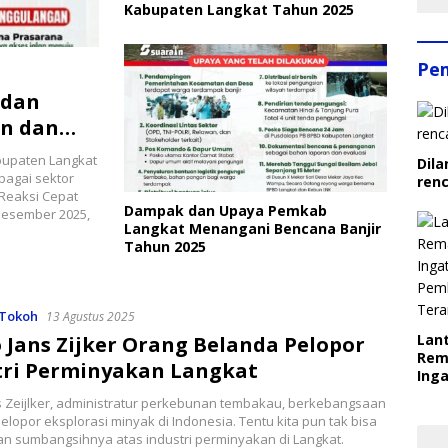
Kabupaten Langkat Tahun 2025
Pe
 dan
n dan
bupaten Langkat
Dila
bagai sektor
ren
 Reaksi Cepat
Dampak dan Upaya Pemkab
Desember 2025,
Langkat Menangani Bencana Banjir
Tahun 2025
Tokoh
13 Agustus 2025
Lant
o Jans Zijker Orang Belanda Pelopor
Rem
tri Perminyakan Langkat
Inga
Pem
ns Zeijlker, administratur perkebunan tembakau, berkebangsaan
Ter
elopor eksplorasi minyak di Indonesia. Tentu kita pun tak bisa
n sumbangsihnya atas industri perminyakan di Langkat.