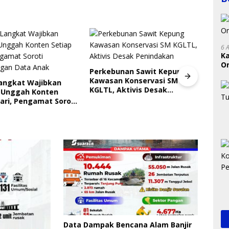
6 
K
On
Perkebunan Sawit Kepung
RI
Kawasan Konservasi SM
Langkat Wajibkan
KGLTL, Aktivis Desak
 Unggah Konten
Indri
Penindakan
ari, Pengamat Soroti
Saya
ungan Data Anak
Gera
Perl
Data Dampak Bencana Alam Banjir