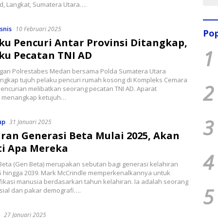
d, Langkat, Sumatera Utara….
snis
10 Februari 2025
Pop
ku Pencuri Antar Provinsi Ditangkap,
1
aku Pecatan TNI AD
gan Polrestabes Medan bersama Polda Sumatera Utara
tangkap tujuh pelaku pencuri rumah kosong di Kompleks Cemara
2
 pencurian melibatkan seorang pecatan TNI AD. Aparat
n menangkap ketujuh…
3
up
31 Januari 2025
iran Generasi Beta Mulai 2025, Akan
ti Apa Mereka
4
Beta (Gen Beta) merupakan sebutan bagi generasi kelahiran
5 hingga 2039. Mark McCrindle memperkenalkannya untuk
fikasi manusia berdasarkan tahun kelahiran. Ia adalah seorang
5
osial dan pakar demografi….
27 Januari 2025