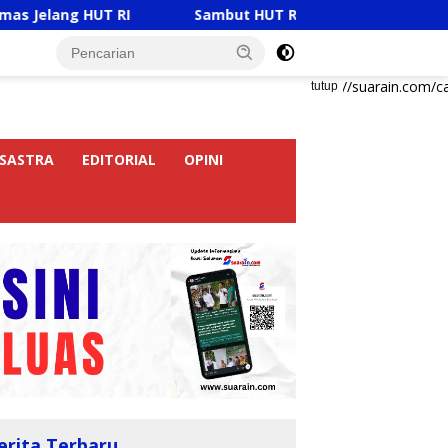
UT RI
Sambut HUT RI Ke-81, Ricky Anthony Buka Turn
https://suarain.com/c
tutup
SASTRA
EDITORIAL
OPINI
erita Terbaru