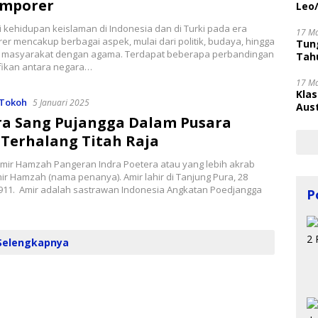
mporer
Leo
 kehidupan keislaman di Indonesia dan di Turki pada era
17 M
r mencakup berbagai aspek, mulai dari politik, budaya, hingga
Tung
masyarakat dengan agama. Terdapat beberapa perbandingan
Tahu
ifikan antara negara…
17 M
Kla
Tokoh
5 Januari 2025
Aust
a Sang Pujangga Dalam Pusara
 Terhalang Titah Raja
mir Hamzah Pangeran Indra Poetera atau yang lebih akrab
ir Hamzah (nama penanya). Amir lahir di Tanjung Pura, 28
1911. Amir adalah sastrawan Indonesia Angkatan Poedjangga
P
Selengkapnya