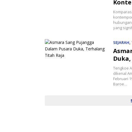
Konte
Komparasi
kontempore
hubungan 
yang sign
SEJARAH
,
Asmar
Duka,
Tengkoe A
dikenal Am
Februari 
Baroe…