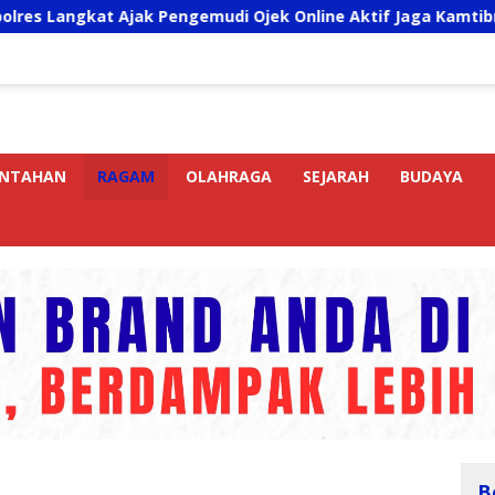
t Ajak Pengemudi Ojek Online Aktif Jaga Kamtibmas Jelang H
INTAHAN
RAGAM
OLAHRAGA
SEJARAH
BUDAYA
B