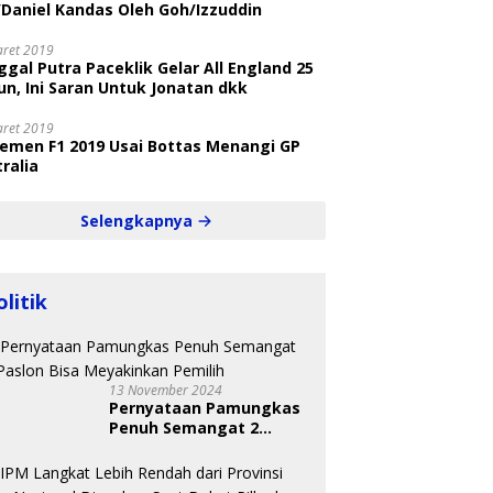
/Daniel Kandas Oleh Goh/Izzuddin
aret 2019
gal Putra Paceklik Gelar All England 25
n, Ini Saran Untuk Jonatan dkk
aret 2019
semen F1 2019 Usai Bottas Menangi GP
ralia
Selengkapnya
olitik
13 November 2024
Pernyataan Pamungkas
Penuh Semangat 2
Paslon Bisa Meyakinkan
Pemilih