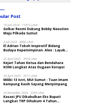
ular Post
19 Juni 2024
11415 Lihat
Golkar Resmi Dukung Bobby Nasution
Maju Pilkada Sumut
3 Juli 2024
4006 Lihat
El Adrian Tokoh Inspiratif Bidang
Budaya Kepemimpinan. Alex : Layak
dan Patut
25 April 2025
3974 Lihat
Kejari Tahan Ketua dan Bendahara
KONI Langkat Atas Dugaan Korupsi
30 April 2025
3571 Lihat
Miliki 13 Istri, MUI Sumut : Tuan Imam
Kampung Kasih Sayang Menyimpang
24 November 2024
3529 Lihat
Kasasi JPU Dikabulkan Eks Bupati
Langkat TRP Dihukum 4 Tahun
Penjara