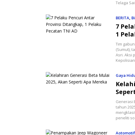
Telaga Sai
BERITA
,
Bi
7 Pela
1 Pel
Tim gabun
(Sumut), 
Asri. Aksi
Kepolisia
Gaya Hid
Kelah
Seper
Generasi 
tahun 202
mengklasi
peneliti s
Aotomotif