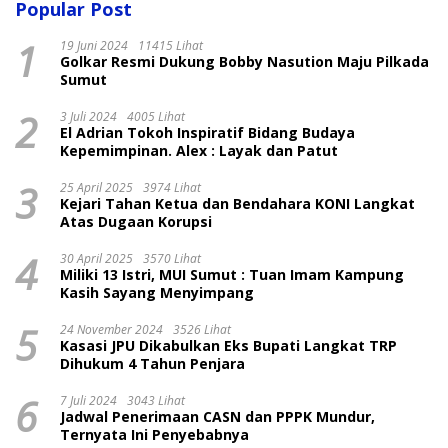
Popular Post
1
19 Juni 2024
11415 Lihat
Golkar Resmi Dukung Bobby Nasution Maju Pilkada
Sumut
2
3 Juli 2024
4005 Lihat
El Adrian Tokoh Inspiratif Bidang Budaya
Kepemimpinan. Alex : Layak dan Patut
3
25 April 2025
3974 Lihat
Kejari Tahan Ketua dan Bendahara KONI Langkat
Atas Dugaan Korupsi
4
30 April 2025
3570 Lihat
Miliki 13 Istri, MUI Sumut : Tuan Imam Kampung
Kasih Sayang Menyimpang
5
24 November 2024
3526 Lihat
Kasasi JPU Dikabulkan Eks Bupati Langkat TRP
Dihukum 4 Tahun Penjara
6
7 Juli 2024
3043 Lihat
Jadwal Penerimaan CASN dan PPPK Mundur,
Ternyata Ini Penyebabnya