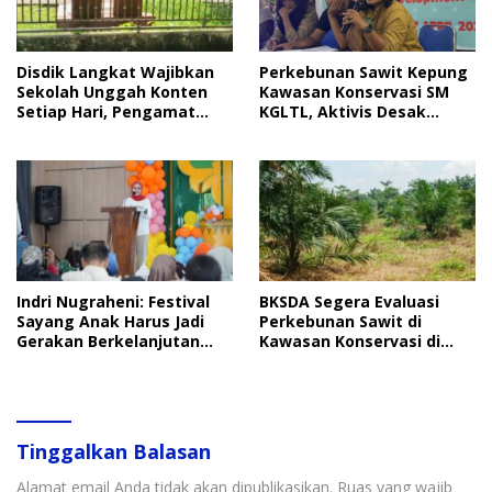
Disdik Langkat Wajibkan
Perkebunan Sawit Kepung
Sekolah Unggah Konten
Kawasan Konservasi SM
Setiap Hari, Pengamat
KGLTL, Aktivis Desak
Soroti Perlindungan Data
Penindakan
Anak
Indri Nugraheni: Festival
BKSDA Segera Evaluasi
Sayang Anak Harus Jadi
Perkebunan Sawit di
Gerakan Berkelanjutan
Kawasan Konservasi di
Perlindungan Anak
Langkat
Tinggalkan Balasan
Alamat email Anda tidak akan dipublikasikan.
Ruas yang wajib