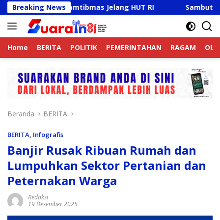
Langsung
 Jaga Kamtibmas Jelang HUT RI
Breaking News
Sambut HUT RI Ke-81,
ke
konten
Home
BERITA
POLITIK
PEMERINTAHAN
RAGAM
OLA
Beranda
BERITA
BERITA
,
Infografis
Banjir Rusak Ribuan Rumah dan
Lumpuhkan Sektor Pertanian dan
Peternakan Warga
Redaksi
19 Desember 2025