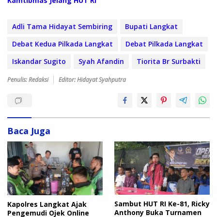
Kamtibmas Jelang HUT RI
Adli Tama Hidayat Sembiring
Bupati Langkat
Debat Kedua Pilkada Langkat
Debat Pilkada Langkat
Iskandar Sugito
Syah Afandin
Tiorita Br Surbakti
Penulis: Redaksi
Editor: Hidayat Syahputra
Baca Juga
Sambut HUT RI Ke-81, Ricky
Kapolres Langkat Ajak
Anthony Buka Turnamen
Pengemudi Ojek Online