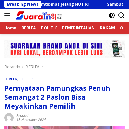
Langsung
aga Kamtibmas Jelang HUT RI
Breaking News
Sambut HUT RI Ke-81, Ri
ke
konten
Home
BERITA
POLITIK
PEMERINTAHAN
RAGAM
OLA
Beranda
BERITA
BERITA
,
POLITIK
Pernyataan Pamungkas Penuh
Semangat 2 Paslon Bisa
Meyakinkan Pemilih
Redaksi
13 November 2024