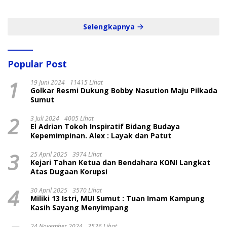
dan Cepat
Selengkapnya
Popular Post
1
19 Juni 2024
11415 Lihat
Golkar Resmi Dukung Bobby Nasution Maju Pilkada
Sumut
2
3 Juli 2024
4005 Lihat
El Adrian Tokoh Inspiratif Bidang Budaya
Kepemimpinan. Alex : Layak dan Patut
3
25 April 2025
3974 Lihat
Kejari Tahan Ketua dan Bendahara KONI Langkat
Atas Dugaan Korupsi
4
30 April 2025
3570 Lihat
Miliki 13 Istri, MUI Sumut : Tuan Imam Kampung
Kasih Sayang Menyimpang
24 November 2024
3526 Lihat