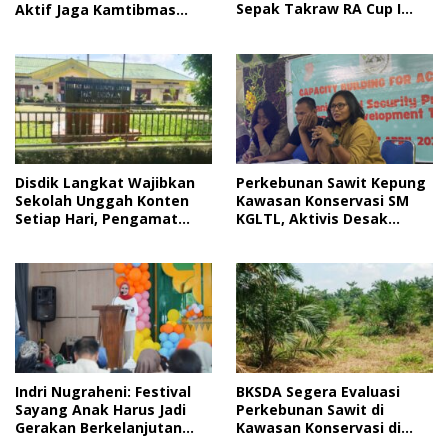
Sepak Takraw RA Cup I
Aktif Jaga Kamtibmas
2026
Jelang HUT RI
Disdik Langkat Wajibkan
Perkebunan Sawit Kepung
Sekolah Unggah Konten
Kawasan Konservasi SM
Setiap Hari, Pengamat
KGLTL, Aktivis Desak
Soroti Perlindungan Data
Penindakan
Anak
Indri Nugraheni: Festival
BKSDA Segera Evaluasi
Sayang Anak Harus Jadi
Perkebunan Sawit di
Gerakan Berkelanjutan
Kawasan Konservasi di
Perlindungan Anak
Langkat