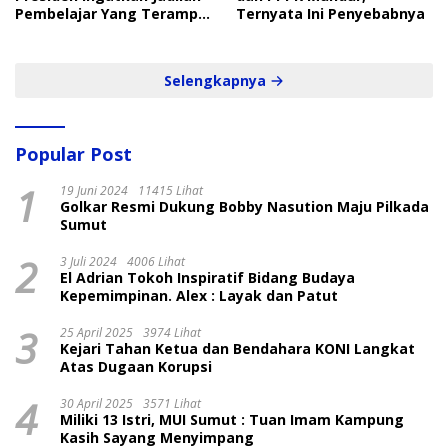
Pembelajar Yang Terampil
Ternyata Ini Penyebabnya
dan Cepat
Selengkapnya
Popular Post
1
19 Juni 2024
11415 Lihat
Golkar Resmi Dukung Bobby Nasution Maju Pilkada
Sumut
2
3 Juli 2024
4006 Lihat
El Adrian Tokoh Inspiratif Bidang Budaya
Kepemimpinan. Alex : Layak dan Patut
3
25 April 2025
3974 Lihat
Kejari Tahan Ketua dan Bendahara KONI Langkat
Atas Dugaan Korupsi
4
30 April 2025
3571 Lihat
Miliki 13 Istri, MUI Sumut : Tuan Imam Kampung
Kasih Sayang Menyimpang