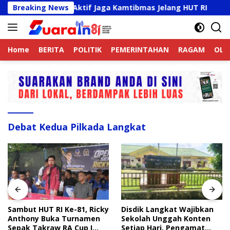
Langsung
ek Online Aktif Jaga Kamtibmas Jelang HUT RI
Breaking News
Sambu
ke
konten
Home
BERITA
POLITIK
PEMERINTAHAN
RAGAM
OLA
Debat Kedua Pilkada Langkat
Sambut HUT RI Ke-81, Ricky
Disdik Langkat Wajibkan
Anthony Buka Turnamen
Sekolah Unggah Konten
Sepak Takraw RA Cup I
Setiap Hari, Pengamat