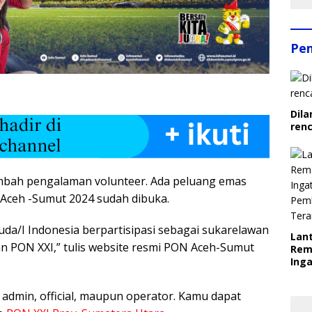
Pe
Dila
ren
bah pengalaman volunteer. Ada peluang emas
Aceh -Sumut 2024 sudah dibuka.
da/I Indonesia berpartisipasi sebagai sukarelawan
Lant
 PON XXI,” tulis website resmi PON Aceh-Sumut
Rem
Inga
Pem
Ter
 admin, official, maupun operator. Kamu dapat