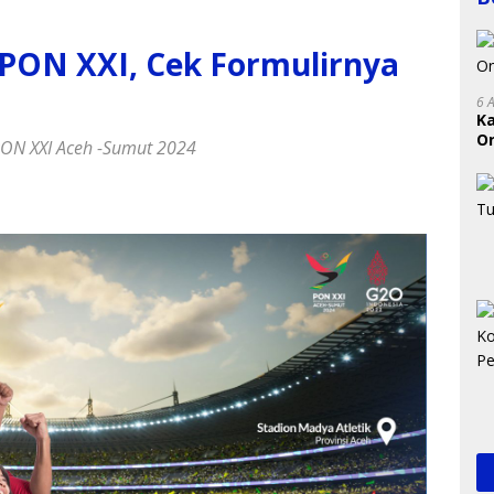
 PON XXI, Cek Formulirnya
6 
K
On
PON XXI Aceh -Sumut 2024
RI