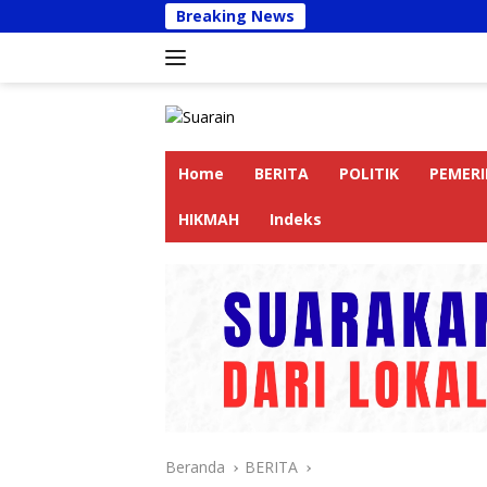
Langsung
Breaking News
Kapolres La
ke
konten
Home
BERITA
POLITIK
PEMER
HIKMAH
Indeks
Beranda
BERITA