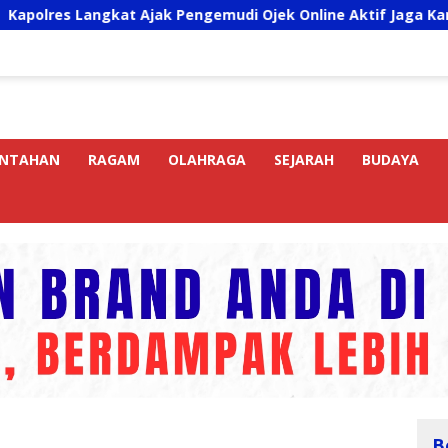
ngkat Ajak Pengemudi Ojek Online Aktif Jaga Kamtibmas Jela
INTAHAN
RAGAM
OLAHRAGA
SEJARAH
BUDAYA
B