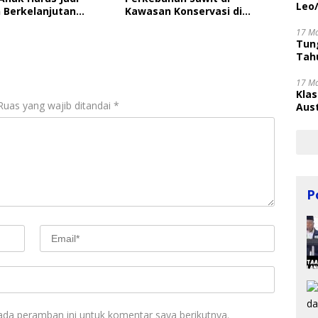
Leo
 Berkelanjutan
Kawasan Konservasi di
ungan Anak
Langkat
17 M
Tung
Tahu
17 M
Kla
Ruas yang wajib ditandai
*
Aust
P
ada peramban ini untuk komentar saya berikutnya.