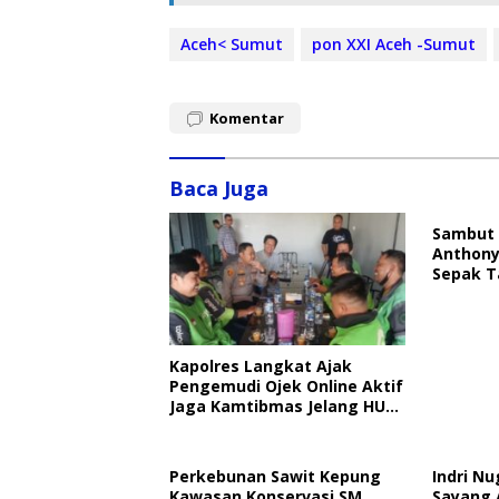
Aceh< Sumut
pon XXI Aceh -Sumut
Komentar
Baca Juga
Sambut 
Anthony
Sepak T
Kapolres Langkat Ajak
Pengemudi Ojek Online Aktif
Jaga Kamtibmas Jelang HUT
RI
Perkebunan Sawit Kepung
Indri Nu
Kawasan Konservasi SM
Sayang 