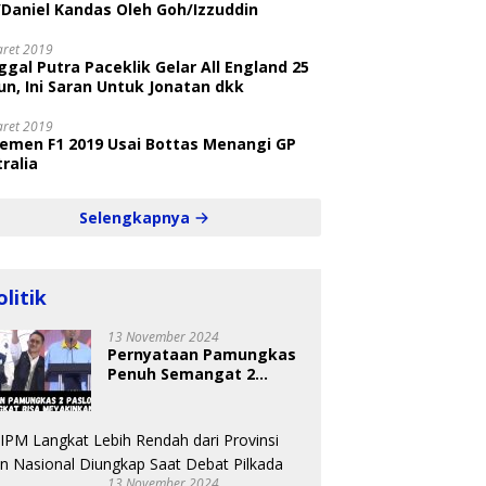
/Daniel Kandas Oleh Goh/Izzuddin
aret 2019
gal Putra Paceklik Gelar All England 25
n, Ini Saran Untuk Jonatan dkk
aret 2019
semen F1 2019 Usai Bottas Menangi GP
ralia
Selengkapnya
olitik
13 November 2024
Pernyataan Pamungkas
Penuh Semangat 2
Paslon Bisa Meyakinkan
Pemilih
13 November 2024