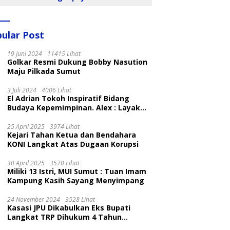
ular Post
19 Juni 2024
11415 Lihat
Golkar Resmi Dukung Bobby Nasution
Maju Pilkada Sumut
3 Juli 2024
4006 Lihat
El Adrian Tokoh Inspiratif Bidang
Budaya Kepemimpinan. Alex : Layak
dan Patut
25 April 2025
3974 Lihat
Kejari Tahan Ketua dan Bendahara
KONI Langkat Atas Dugaan Korupsi
30 April 2025
3570 Lihat
Miliki 13 Istri, MUI Sumut : Tuan Imam
Kampung Kasih Sayang Menyimpang
24 November 2024
3528 Lihat
Kasasi JPU Dikabulkan Eks Bupati
Langkat TRP Dihukum 4 Tahun
Penjara