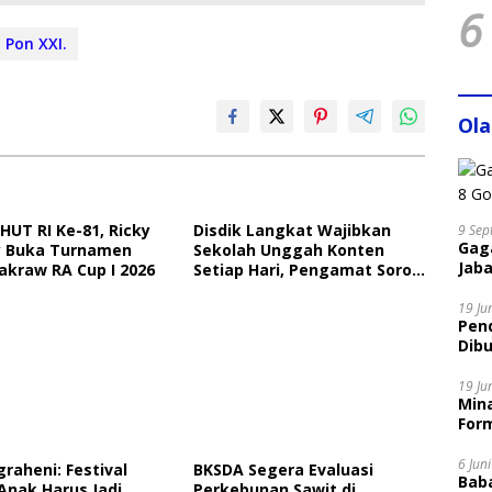
6
Pon XXI.
Ol
HUT RI Ke-81, Ricky
Disdik Langkat Wajibkan
9 Sep
Gaga
 Buka Turnamen
Sekolah Unggah Konten
Jaba
akraw RA Cup I 2026
Setiap Hari, Pengamat Soroti
Perlindungan Data Anak
19 Ju
Pen
Dibu
Disi
19 Ju
Mina
Form
6 Jun
graheni: Festival
BKSDA Segera Evaluasi
Bab
Anak Harus Jadi
Perkebunan Sawit di