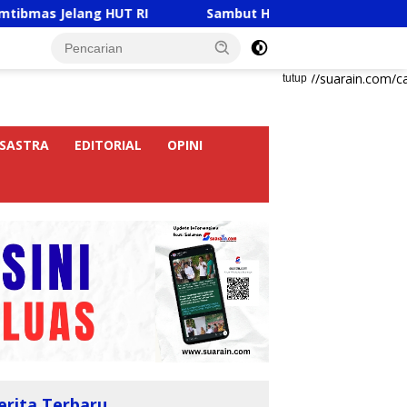
ng HUT RI
Sambut HUT RI Ke-81, Ricky Anthony Buka T
https://suarain.com/c
tutup
SASTRA
EDITORIAL
OPINI
erita Terbaru