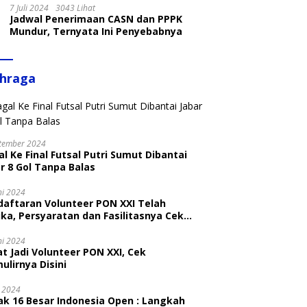
7 Juli 2024
3043 Lihat
Jadwal Penerimaan CASN dan PPPK
Mundur, Ternyata Ini Penyebabnya
ahraga
tember 2024
l Ke Final Futsal Putri Sumut Dibantai
r 8 Gol Tanpa Balas
ni 2024
daftaran Volunteer PON XXI Telah
ka, Persyaratan dan Fasilitasnya Cek
ni
ni 2024
t Jadi Volunteer PON XXI, Cek
ulirnya Disini
i 2024
ak 16 Besar Indonesia Open : Langkah