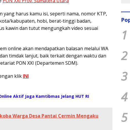
te
PON XXI Prov. Sumatera Utara
n yang harus kamu isi, seperti nama, nomor KTP,
Pop
kota/kabupaten, hobi, berat-tinggi badan,
tus kawin dan tutut mengungkah video sesuai
1
stem online akan mendapatkan balasan melalui WA
2
dan timdak lanjut, baik terkait dengan waktu dan
retariat PON XXI (Departemen SDM).
3
engan klik
INI
4
nline Aktif Jaga Kamtibmas Jelang HUT RI
5
rkoba Warga Desa Pantai Cermin Mengaku