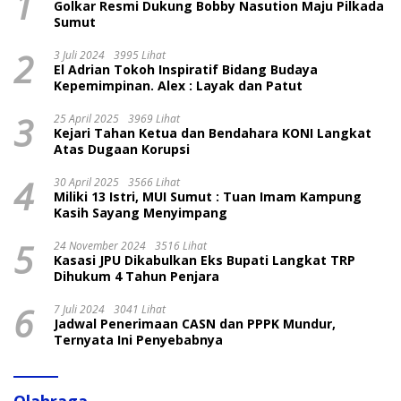
1
Golkar Resmi Dukung Bobby Nasution Maju Pilkada
Sumut
2
3 Juli 2024
3995 Lihat
El Adrian Tokoh Inspiratif Bidang Budaya
Kepemimpinan. Alex : Layak dan Patut
3
25 April 2025
3969 Lihat
Kejari Tahan Ketua dan Bendahara KONI Langkat
Atas Dugaan Korupsi
4
30 April 2025
3566 Lihat
Miliki 13 Istri, MUI Sumut : Tuan Imam Kampung
Kasih Sayang Menyimpang
5
24 November 2024
3516 Lihat
Kasasi JPU Dikabulkan Eks Bupati Langkat TRP
Dihukum 4 Tahun Penjara
6
7 Juli 2024
3041 Lihat
Jadwal Penerimaan CASN dan PPPK Mundur,
Ternyata Ini Penyebabnya