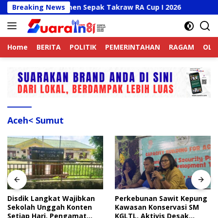
Langsung
Buka Turnamen Sepak Takraw RA Cup I 2026
Breaking News
Disdik La
ke
konten
Home
BERITA
POLITIK
PEMERINTAHAN
RAGAM
OLA
Aceh< Sumut
Disdik Langkat Wajibkan
Perkebunan Sawit Kepung
Sekolah Unggah Konten
Kawasan Konservasi SM
Setiap Hari, Pengamat
KGLTL, Aktivis Desak