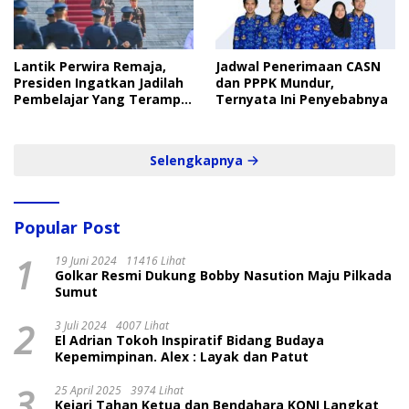
Lantik Perwira Remaja,
Jadwal Penerimaan CASN
Presiden Ingatkan Jadilah
dan PPPK Mundur,
Pembelajar Yang Terampil
Ternyata Ini Penyebabnya
dan Cepat
Selengkapnya
Popular Post
1
19 Juni 2024
11416 Lihat
Golkar Resmi Dukung Bobby Nasution Maju Pilkada
Sumut
2
3 Juli 2024
4007 Lihat
El Adrian Tokoh Inspiratif Bidang Budaya
Kepemimpinan. Alex : Layak dan Patut
3
25 April 2025
3974 Lihat
Kejari Tahan Ketua dan Bendahara KONI Langkat