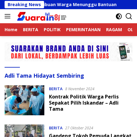
Langsung
Belum Valid, Ribuan Warga Menunggu Bantuan
Breaking News
Kapolres
ke
konten
Home
BERITA
POLITIK
PEMERINTAHAN
RAGAM
OLA
Adli Tama Hidayat Sembiring
BERITA
8 November 2024
Kontrak Politik Warga Perlis
Sepakat Pilih Iskandar – Adli
Tama
BERITA
27 Oktober 2024
Gandeng Tokoh Pemuda Langkat