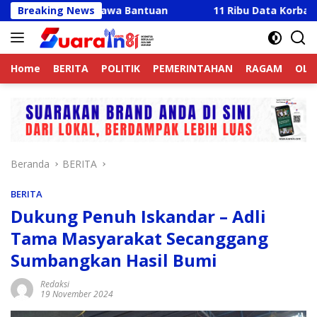
Langsung
adir Bawa Bantuan
Breaking News
11 Ribu Data Korban Banjir Langk
ke
konten
Home
BERITA
POLITIK
PEMERINTAHAN
RAGAM
OLA
Beranda
BERITA
BERITA
Dukung Penuh Iskandar – Adli
Tama Masyarakat Secanggang
Sumbangkan Hasil Bumi
Redaksi
19 November 2024