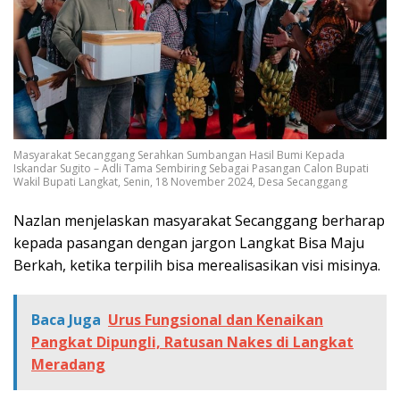
Masyarakat Secanggang Serahkan Sumbangan Hasil Bumi Kepada
Iskandar Sugito – Adli Tama Sembiring Sebagai Pasangan Calon Bupati
Wakil Bupati Langkat, Senin, 18 November 2024, Desa Secanggang
Nazlan menjelaskan masyarakat Secanggang berharap
kepada pasangan dengan jargon Langkat Bisa Maju
Berkah, ketika terpilih bisa merealisasikan visi misinya.
Baca Juga
Urus Fungsional dan Kenaikan
Pangkat Dipungli, Ratusan Nakes di Langkat
Meradang