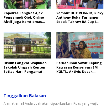
Kapolres Langkat Ajak
Sambut HUT RI Ke-81, Ricky
Pengemudi Ojek Online
Anthony Buka Turnamen
Aktif Jaga Kamtibmas
Sepak Takraw RA Cup I
Jelang HUT RI
2026
Disdik Langkat Wajibkan
Perkebunan Sawit Kepung
Sekolah Unggah Konten
Kawasan Konservasi SM
Setiap Hari, Pengamat
KGLTL, Aktivis Desak
Soroti Perlindungan Data
Penindakan
Anak
Tinggalkan Balasan
Alamat email Anda tidak akan dipublikasikan.
Ruas yang wajib