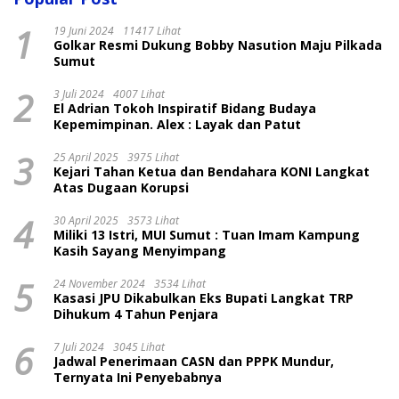
1
19 Juni 2024
11417 Lihat
Golkar Resmi Dukung Bobby Nasution Maju Pilkada
Sumut
2
3 Juli 2024
4007 Lihat
El Adrian Tokoh Inspiratif Bidang Budaya
Kepemimpinan. Alex : Layak dan Patut
3
25 April 2025
3975 Lihat
Kejari Tahan Ketua dan Bendahara KONI Langkat
Atas Dugaan Korupsi
4
30 April 2025
3573 Lihat
Miliki 13 Istri, MUI Sumut : Tuan Imam Kampung
Kasih Sayang Menyimpang
5
24 November 2024
3534 Lihat
Kasasi JPU Dikabulkan Eks Bupati Langkat TRP
Dihukum 4 Tahun Penjara
6
7 Juli 2024
3045 Lihat
Jadwal Penerimaan CASN dan PPPK Mundur,
Ternyata Ini Penyebabnya