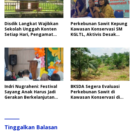
Disdik Langkat Wajibkan
Perkebunan Sawit Kepung
Sekolah Unggah Konten
Kawasan Konservasi SM
Setiap Hari, Pengamat
KGLTL, Aktivis Desak
Soroti Perlindungan Data
Penindakan
Anak
Indri Nugraheni: Festival
BKSDA Segera Evaluasi
Sayang Anak Harus Jadi
Perkebunan Sawit di
Gerakan Berkelanjutan
Kawasan Konservasi di
Perlindungan Anak
Langkat
Tinggalkan Balasan