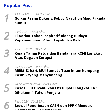
Popular Post
1
19 Juni 2024
11413 Lihat
Golkar Resmi Dukung Bobby Nasution Maju Pilkada
Sumut
2
3 Juli 2024
4005 Lihat
El Adrian Tokoh Inspiratif Bidang Budaya
Kepemimpinan. Alex : Layak dan Patut
3
25 April 2025
3972 Lihat
Kejari Tahan Ketua dan Bendahara KONI Langkat
Atas Dugaan Korupsi
4
30 April 2025
3567 Lihat
Miliki 13 Istri, MUI Sumut : Tuan Imam Kampung
Kasih Sayang Menyimpang
5
24 November 2024
3524 Lihat
Kasasi JPU Dikabulkan Eks Bupati Langkat TRP
Dihukum 4 Tahun Penjara
6
7 Juli 2024
3042 Lihat
Jadwal Penerimaan CASN dan PPPK Mundur,
Ternyata Ini Penyebabnya