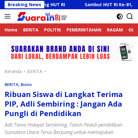
Langsung
 Jelang HUT RI
Breaking News
Sambut HUT RI Ke-81, Ricky Anthony 
ke
konten
Home
BERITA
POLITIK
PEMERINTAHAN
RAGAM
OLA
Beranda
BERITA
BERITA
,
Bisnis
Ribuan Siswa di Langkat Terima
PIP, Adli Sembiring : Jangan Ada
Pungli di Pendidikan
Adli Tama Hidayat Sembiring, Tokoh Peduli pendidikan
Sumatera Utara Terus Berjuang untuk memajukan