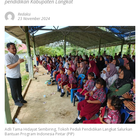
pendidikan Kabupaten Langkat
Redaksi
23 November 2024
Adli Tama Hidayat Sembiring, Tokoh Peduli Pendidikan Langkat Salurkan
Bantuan Program Indonesia Pintar (PIP)