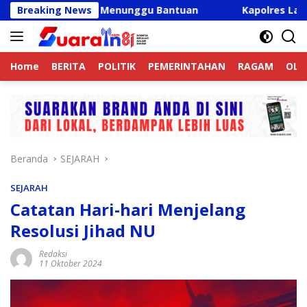
Langsung
Warga Menunggu Bantuan
Breaking News
Kapolres Langkat Ajak Penge
ke
konten
Home
BERITA
POLITIK
PEMERINTAHAN
RAGAM
OLA
Beranda
SEJARAH
SEJARAH
Catatan Hari-hari Menjelang
Resolusi Jihad NU
Redaksi
11 Oktober 2024