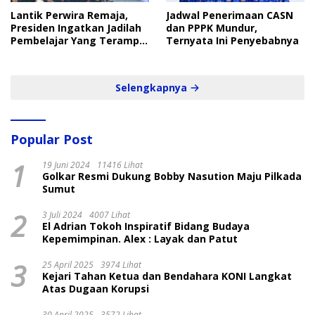
Lantik Perwira Remaja,
Jadwal Penerimaan CASN
Presiden Ingatkan Jadilah
dan PPPK Mundur,
Pembelajar Yang Terampil
Ternyata Ini Penyebabnya
dan Cepat
Selengkapnya
Popular Post
1
19 Juni 2024
11416 Lihat
Golkar Resmi Dukung Bobby Nasution Maju Pilkada
Sumut
2
3 Juli 2024
4007 Lihat
El Adrian Tokoh Inspiratif Bidang Budaya
Kepemimpinan. Alex : Layak dan Patut
3
25 April 2025
3974 Lihat
Kejari Tahan Ketua dan Bendahara KONI Langkat
Atas Dugaan Korupsi
30 April 2025
3572 Lihat