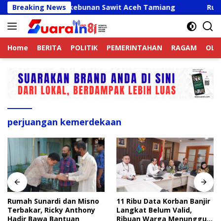
Langsung
n Mati di Perkebunan Sawit Aceh Tamiang
Breaking News
Rumah Sun
ke
konten
Home
BERITA
POLITIK
PEMERINTAHAN
RAGAM
OLA
perjuangan kemerdekaan
Rumah Sunardi dan Misno
11 Ribu Data Korban Banjir
Terbakar, Ricky Anthony
Langkat Belum Valid,
Hadir Bawa Bantuan
Ribuan Warga Menunggu