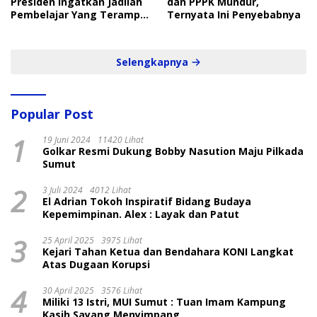
Presiden Ingatkan Jadilah
dan PPPK Mundur,
Pembelajar Yang Terampil
Ternyata Ini Penyebabnya
dan Cepat
Selengkapnya
Popular Post
1
19 Juni 2024
11420 Lihat
Golkar Resmi Dukung Bobby Nasution Maju Pilkada
Sumut
2
3 Juli 2024
4012 Lihat
El Adrian Tokoh Inspiratif Bidang Budaya
Kepemimpinan. Alex : Layak dan Patut
3
25 April 2025
3975 Lihat
Kejari Tahan Ketua dan Bendahara KONI Langkat
Atas Dugaan Korupsi
4
30 April 2025
3576 Lihat
Miliki 13 Istri, MUI Sumut : Tuan Imam Kampung
Kasih Sayang Menyimpang