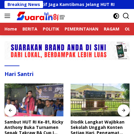
Langsung
Online Aktif Jaga Kamtibmas Jelang HUT RI
Breaking News
Sambut H
ke
konten
Home
BERITA
POLITIK
PEMERINTAHAN
RAGAM
OLA
Hari Santri
Sambut HUT RI Ke-81, Ricky
Disdik Langkat Wajibkan
Anthony Buka Turnamen
Sekolah Unggah Konten
Sepak Takraw RA Cup I
Setiap Hari, Pengamat