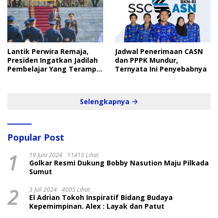
Lantik Perwira Remaja,
Jadwal Penerimaan CASN
Presiden Ingatkan Jadilah
dan PPPK Mundur,
Pembelajar Yang Terampil
Ternyata Ini Penyebabnya
dan Cepat
Selengkapnya
Popular Post
1
19 Juni 2024
11415 Lihat
Golkar Resmi Dukung Bobby Nasution Maju Pilkada
Sumut
2
3 Juli 2024
4005 Lihat
El Adrian Tokoh Inspiratif Bidang Budaya
Kepemimpinan. Alex : Layak dan Patut