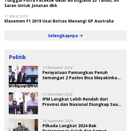
Tunggal Putra Paceklik Gelar All England 25 Tahun, Ini
Saran Untuk Jonatan dkk
17 Maret 2019
Klasemen F1 2019 Usai Bottas Menangi GP Australia
Selengkapnya
Politik
13 November 2024
Pernyataan Pamungkas Penuh
Semangat 2 Paslon Bisa Meyakinkan
Pemilih
13 November 2024
IPM Langkat Lebih Rendah dari
Provinsi dan Nasional Diungkap Saat
Debat Pilkada
10 September 2024
Pilkada Langkat 2024 Bak
Pertarungan Gajah dan Semut