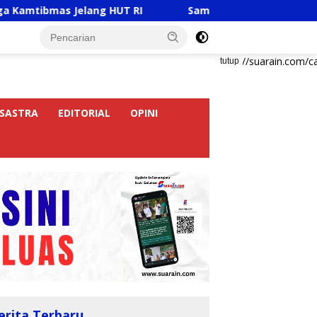
 Jelang HUT RI
Sambut HUT RI Ke-81, Ricky Anthony 
https://suarain.com/c
tutup
SASTRA
EDITORIAL
OPINI
erita Terbaru