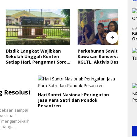
6 
K
On
Indri
RI
Saya
Langkat Wajibkan
Perkebunan Sawit Kepung
Gera
 Unggah Konten
Kawasan Konservasi SM
Perl
ari, Pengamat Soroti
KGLTL, Aktivis Desak
ungan Data Anak
Penindakan
g Resolusi
Hari Santri Nasional: Peringatan
Jasa Para Satri dan Pondok
Pesantren
rdekaan sampai
a situasi
f mengambil-alih
Jepang….