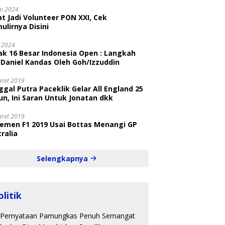
ni 2024
t Jadi Volunteer PON XXI, Cek
ulirnya Disini
i 2024
ak 16 Besar Indonesia Open : Langkah
/Daniel Kandas Oleh Goh/Izzuddin
aret 2019
gal Putra Paceklik Gelar All England 25
n, Ini Saran Untuk Jonatan dkk
aret 2019
semen F1 2019 Usai Bottas Menangi GP
ralia
Selengkapnya
olitik