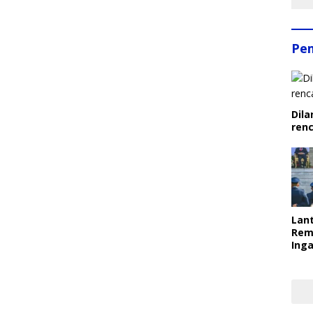
Pe
Dila
ren
Lant
Rem
Inga
Pem
Ter