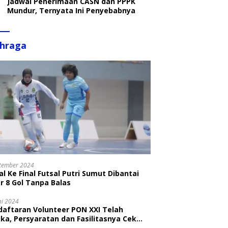
Jadwal Penerimaan CASN dan PPPK
Mundur, Ternyata Ini Penyebabnya
ahraga
tember 2024
l Ke Final Futsal Putri Sumut Dibantai
r 8 Gol Tanpa Balas
ni 2024
daftaran Volunteer PON XXI Telah
ka, Persyaratan dan Fasilitasnya Cek
ni