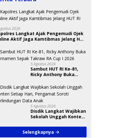
Agustus 2026
apolres Langkat Ajak Pengemudi Ojek
BKSDA Segera Evaluasi
line Aktif Jaga Kamtibmas Jelang HUT
Perkebunan Sawit di
 Nugraheni: Festival
U
Kawasan Konservasi di
ng Anak Harus Jadi
T
Langkat
kan Berkelanjutan
S
indungan Anak
A
5 Agustus 2026
Sambut HUT RI Ke-81,
Ricky Anthony Buka
Turnamen Sepak
Takraw RA Cup I 2026
5 Agustus 2026
Disdik Langkat Wajibkan
Sekolah Unggah Konten
Setiap Hari, Pengamat
Soroti Perlindungan
Selengkapnya
Data Anak