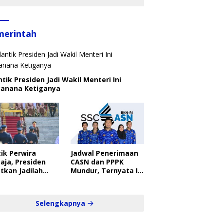
merintah
ntik Presiden Jadi Wakil Menteri Ini
canana Ketiganya
ik Perwira
Jadwal Penerimaan
aja, Presiden
CASN dan PPPK
tkan Jadilah
Mundur, Ternyata Ini
belajar Yang
Penyebabnya
ampil dan Cepat
Selengkapnya