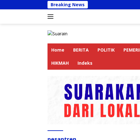
Langsung
Breaking News
Kapolr
ke
konten
Home
BERITA
POLITIK
PEMER
HIKMAH
Indeks
pesantren