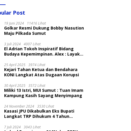
ular Post
19 Juni 2024
11416 Lihat
Golkar Resmi Dukung Bobby Nasution
Maju Pilkada Sumut
3 Juli 2024
4007 Lihat
El Adrian Tokoh Inspiratif Bidang
Budaya Kepemimpinan. Alex : Layak
dan Patut
25 April 2025
3974 Lihat
Kejari Tahan Ketua dan Bendahara
KONI Langkat Atas Dugaan Korupsi
30 April 2025
3572 Lihat
Miliki 13 Istri, MUI Sumut : Tuan Imam
Kampung Kasih Sayang Menyimpang
24 November 2024
3530 Lihat
Kasasi JPU Dikabulkan Eks Bupati
Langkat TRP Dihukum 4 Tahun
Penjara
7 Juli 2024
3043 Lihat