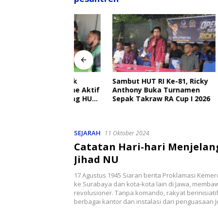
angkat Ajak
Sambut HUT RI Ke-81, Ricky
Disdik 
Ojek Online Aktif
Anthony Buka Turnamen
Sekolah
bmas Jelang HUT
Sepak Takraw RA Cup I 2026
Setiap H
Perlind
SEJARAH
11 Oktober 2024
Catatan Hari-hari Menjelan
Jihad NU
17 Agustus 1945 Siaran berita Proklamasi Keme
ke Surabaya dan kota-kota lain di Jawa, membaw
revolusioner. Tanpa komando, rakyat berinisiati
berbagai kantor dan instalasi dari penguasaan 