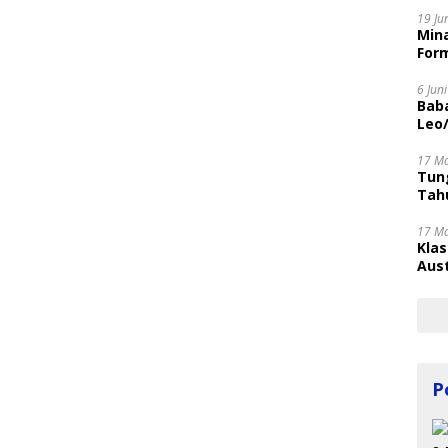
19 Ju
Mina
Form
6 Jun
Bab
Leo
17 M
Tung
Tahu
17 M
Kla
Aust
P