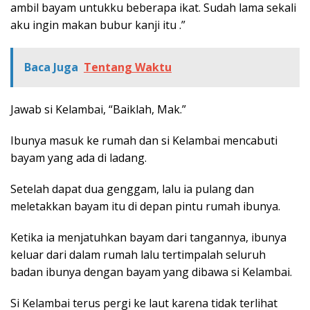
ambil bayam untukku beberapa ikat. Sudah lama sekali
aku ingin makan bubur kanji itu .”
Baca Juga
Tentang Waktu
Jawab si Kelambai, “Baiklah, Mak.”
Ibunya masuk ke rumah dan si Kelambai mencabuti
bayam yang ada di ladang.
Setelah dapat dua genggam, lalu ia pulang dan
meletakkan bayam itu di depan pintu rumah ibunya.
Ketika ia menjatuhkan bayam dari tangannya, ibunya
keluar dari dalam rumah lalu tertimpalah seluruh
badan ibunya dengan bayam yang dibawa si Kelambai.
Si Kelambai terus pergi ke laut karena tidak terlihat