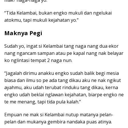
mak? naga-naga yo.”
“Tida Kelambai, bukan engko mukuli dan ngelukai
atokmu, tapi mukuli kejahatan yo.”
Maknya Pegi
Sudah yo, ingat si Kelambai tang naga nang dua ekor
nang ngancam sampan atau pe kapal nang nak belayar
ko nglintasi tempat 2 naga nun.
“Jagalah dirimu anakku engko sudah balik begi mesia
biasa dan ilmu so pe ada tang dikau aku ne nak ngikut
ayahmu, aku udah terubat rinduku tang dikau, kerna
engko udah beklai nglawan kejahatan, biarpe engko ne
te me menang, tapi tida pula kalah.”
Empuan ne mak si Kelambai nutup matanya pelan-
pelan dan mukanya gembira nandaka puas atinya.