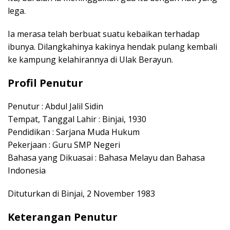
lega.
Ia merasa telah berbuat suatu kebaikan terhadap
ibunya. Dilangkahinya kakinya hendak pulang kembali
ke kampung kelahirannya di Ulak Berayun.
Profil Penutur
Penutur : Abdul Jalil Sidin
Tempat, Tanggal Lahir : Binjai, 1930
Pendidikan : Sarjana Muda Hukum
Pekerjaan : Guru SMP Negeri
Bahasa yang Dikuasai : Bahasa Melayu dan Bahasa
Indonesia
Dituturkan di Binjai, 2 November 1983
Keterangan Penutur