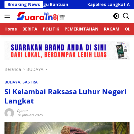
Langsung
nunggu Bantuan
Breaking News
Kapolres Langkat Ajak Pengemudi Oje
ke
konten
Home
BERITA
POLITIK
PEMERINTAHAN
RAGAM
OLA
Beranda
BUDAYA
BUDAYA
,
SASTRA
Si Kelambai Raksasa Luhur Negeri
Langkat
Djanur
16 Januari 2025