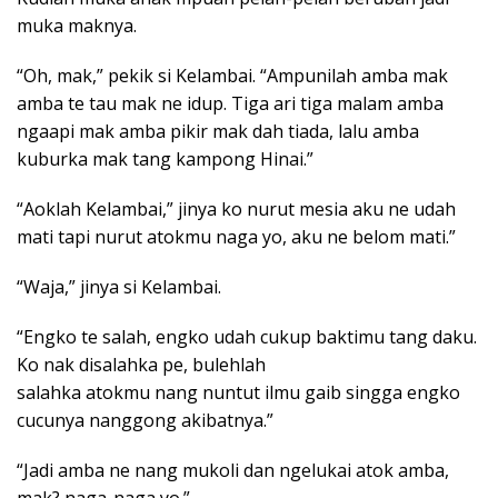
muka maknya.
“Oh, mak,” pekik si Kelambai. “Ampunilah amba mak
amba te tau mak ne idup. Tiga ari tiga malam amba
ngaapi mak amba pikir mak dah tiada, lalu amba
kuburka mak tang kampong Hinai.”
“Aoklah Kelambai,” jinya ko nurut mesia aku ne udah
mati tapi nurut atokmu naga yo, aku ne belom mati.”
“Waja,” jinya si Kelambai.
“Engko te salah, engko udah cukup baktimu tang daku.
Ko nak disalahka pe, bulehlah
salahka atokmu nang nuntut ilmu gaib singga engko
cucunya nanggong akibatnya.”
“Jadi amba ne nang mukoli dan ngelukai atok amba,