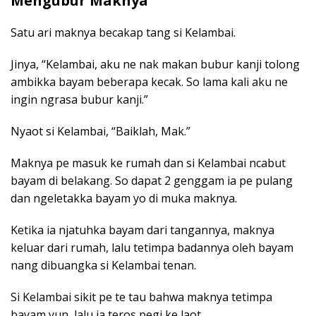
Mengubur Maknya
Satu ari maknya becakap tang si Kelambai.
Jinya, “Kelambai, aku ne nak makan bubur kanji tolong
ambikka bayam beberapa kecak. So lama kali aku ne
ingin ngrasa bubur kanji.”
Nyaot si Kelambai, “Baiklah, Mak.”
Maknya pe masuk ke rumah dan si Kelambai ncabut
bayam di belakang. So dapat 2 genggam ia pe pulang
dan ngeletakka bayam yo di muka maknya.
Ketika ia njatuhka bayam dari tangannya, maknya
keluar dari rumah, lalu tetimpa badannya oleh bayam
nang dibuangka si Kelambai tenan.
Si Kelambai sikit pe te tau bahwa maknya tetimpa
bayam yun, lalu ia teros pegi ke laot.