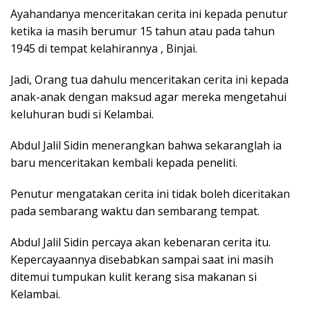
Ayahandanya menceritakan cerita ini kepada penutur
ketika ia masih berumur 15 tahun atau pada tahun
1945 di tempat kelahirannya , Binjai.
Jadi, Orang tua dahulu menceritakan cerita ini kepada
anak-anak dengan maksud agar mereka mengetahui
keluhuran budi si Kelambai.
Abdul Jalil Sidin menerangkan bahwa sekaranglah ia
baru menceritakan kembali kepada peneliti.
Penutur mengatakan cerita ini tidak boleh diceritakan
pada sembarang waktu dan sembarang tempat.
Abdul Jalil Sidin percaya akan kebenaran cerita itu.
Kepercayaannya disebabkan sampai saat ini masih
ditemui tumpukan kulit kerang sisa makanan si
Kelambai.