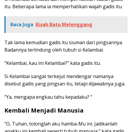
itu. Beberapa lama ia memperhatikan wajah gadis itu.
Baca Juga
Kisah Batu Melenggang
Tak lama kemudian gadis itu siuman dari pingsannya.
Badannya terlindung oleh tubuh si Kelambai.
“Kelambai, kau ini Kelambai?” kata gadis itu.
Si Kelambai sangat terkejut mendengar namanya
disebut gadis yang pingsan itu, tetapi dijawabnya juga.
“Ya, mengapa engkau tahu kepadaku? ”
Kembali Menjadi Manusia
“O, Tuhan, tolonglah aku hamba-Mu ini. Jadikanlah
anakku ini kembali seperti tubuh manusia,” kata gadis