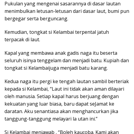
Pukulan yang mengenai sasarannya di dasar lautan
menimbulkan letusan-letusan dari dasar laut, bumi pun
bergegar serta berguncang.
Kemudian, tongkat si Kelambai terpental jatuh
terpacak di laut.
Kapal yang membawa anak gadis naga itu beserta
seluruh isinya tenggelam dan menjadi batu. Kupiah dan
tongkat si Kelambaijuga menjadi batu karang.
Kedua naga itu pergi ke tengah lautan sambil berteriak
kepada si Kelambai, “Laut ini tidak akan aman dilayari
oleh manusia. Setiap kapal harus berjuang dengan
kekuatan yang luar biasa, baru dapat seJamat ke
daratan. Aku senantiasa akan menghancurkan jika
tanggung-tanggung melayari la utan ini.”
Si Kelambai menjawab , “Boleh kaucoba. Kami akan