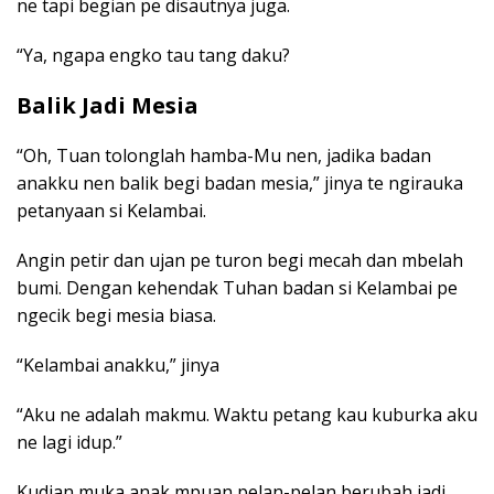
ne tapi begian pe disautnya juga.
“Ya, ngapa engko tau tang daku?
Balik Jadi Mesia
“Oh, Tuan tolonglah hamba-Mu nen, jadika badan
anakku nen balik begi badan mesia,” jinya te ngirauka
petanyaan si Kelambai.
Angin petir dan ujan pe turon begi mecah dan mbelah
bumi. Dengan kehendak Tuhan badan si Kelambai pe
ngecik begi mesia biasa.
“Kelambai anakku,” jinya
“Aku ne adalah makmu. Waktu petang kau kuburka aku
ne lagi idup.”
Kudian muka anak mpuan pelan-pelan berubah jadi