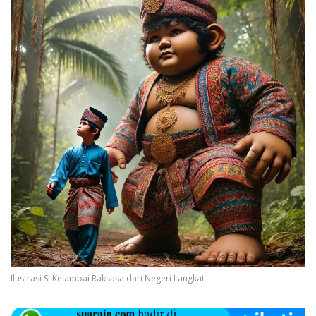
Ilustrasi Si Kelambai Raksasa dari Negeri Langkat