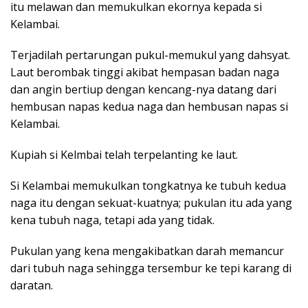
itu melawan dan memukulkan ekornya kepada si
Kelambai.
Terjadilah pertarungan pukul-memukul yang dahsyat.
Laut berombak tinggi akibat hempasan badan naga
dan angin bertiup dengan kencang-nya datang dari
hembusan napas kedua naga dan hembusan napas si
Kelambai.
Kupiah si Kelmbai telah terpelanting ke laut.
Si Kelambai memukulkan tongkatnya ke tubuh kedua
naga itu dengan sekuat-kuatnya; pukulan itu ada yang
kena tubuh naga, tetapi ada yang tidak.
Pukulan yang kena mengakibatkan darah memancur
dari tubuh naga sehingga tersembur ke tepi karang di
daratan.