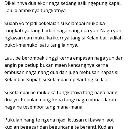
Dikelihnya dua ekor naga sedang asik ngepung kapal.
Lalu diambiknya tungkatnya.
Sudah yo tejadi pekelaian si Kelambai mukolka
tungkatnya tang badan naga nang dua yun. Naga yun
nglawan dan mukulka ikornya tang si Kelambai. Jadilah
pukol-memukol satu tang lainnya.
Laut pe berombak tinggi kerna empasan naga yun dan
angin pe betiup bukan maen kencangnya kerna
embusan naga nang dua dan juga mebusan napas si
Kelambai. Kupiah si Kelambai tepelanting ke laot.
Si Kelambai pe mukulka tungkatnya tang naga nang
dua yo. Pukulan nang kena tang· naga mbuat darah
naga ne tesembor tang mana-mana.
Pukulan nang te ngena njadi letusan di bawah laot
kudian begegar dan beguncang te berenti. Kudian