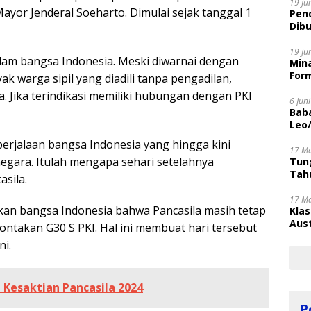
19 Ju
yor Jenderal Soeharto. Dimulai sejak tanggal 1
Pen
Dibu
Disi
19 Ju
elam bangsa Indonesia. Meski diwarnai dengan
Mina
Form
 warga sipil yang diadili tanpa pengadilan,
. Jika terindikasi memiliki hubungan dengan PKI
6 Jun
Bab
Leo
 perjalaan bangsa Indonesia yang hingga kini
17 M
egara. Itulah mengapa sehari setelahnya
Tung
Tahu
asila.
17 M
tkan bangsa Indonesia bahwa Pancasila masih tetap
Kla
Aust
ontakan G30 S PKI. Hal ini membuat hari tersebut
ni.
 Kesaktian Pancasila 2024
P