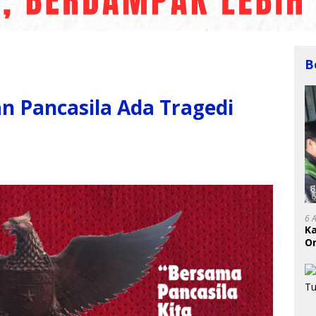
B
an Pancasila Ada Tragedi
6 
K
On
RI