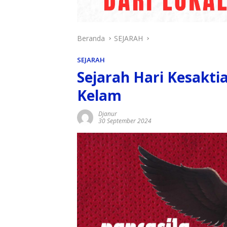
Beranda
SEJARAH
SEJARAH
Sejarah Hari Kesakti
Kelam
Djanur
30 September 2024