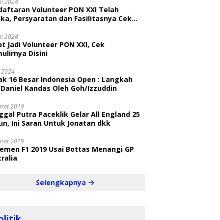
ni 2024
daftaran Volunteer PON XXI Telah
ka, Persyaratan dan Fasilitasnya Cek
ni
ni 2024
t Jadi Volunteer PON XXI, Cek
ulirnya Disini
i 2024
ak 16 Besar Indonesia Open : Langkah
/Daniel Kandas Oleh Goh/Izzuddin
aret 2019
gal Putra Paceklik Gelar All England 25
n, Ini Saran Untuk Jonatan dkk
aret 2019
semen F1 2019 Usai Bottas Menangi GP
ralia
Selengkapnya
olitik