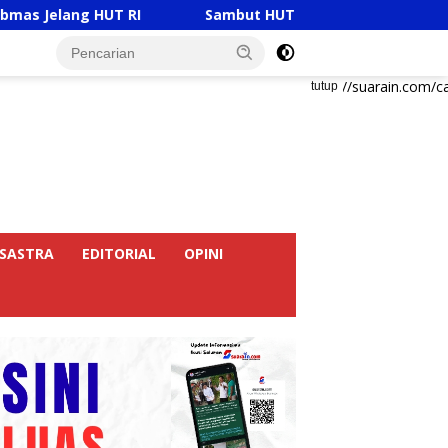
Sambut HUT RI Ke-81, Ricky Anthony Buka Turnamen 
https://suarain.com/c
tutup
SASTRA
EDITORIAL
OPINI