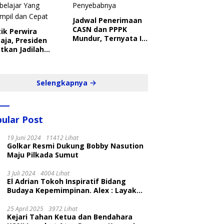
Jadwal Penerimaan
CASN dan PPPK
ik Perwira
Mundur, Ternyata Ini
aja, Presiden
Penyebabnya
tkan Jadilah
belajar Yang
ampil dan Cepat
Selengkapnya
ular Post
19 Juni 2024
11412 Lihat
Golkar Resmi Dukung Bobby Nasution
Maju Pilkada Sumut
3 Juli 2024
4004 Lihat
El Adrian Tokoh Inspiratif Bidang
Budaya Kepemimpinan. Alex : Layak
dan Patut
25 April 2025
3972 Lihat
Kejari Tahan Ketua dan Bendahara