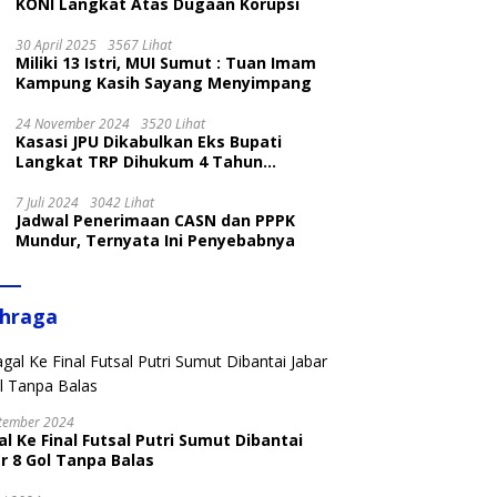
KONI Langkat Atas Dugaan Korupsi
30 April 2025
3567 Lihat
Miliki 13 Istri, MUI Sumut : Tuan Imam
Kampung Kasih Sayang Menyimpang
24 November 2024
3520 Lihat
Kasasi JPU Dikabulkan Eks Bupati
Langkat TRP Dihukum 4 Tahun
Penjara
7 Juli 2024
3042 Lihat
Jadwal Penerimaan CASN dan PPPK
Mundur, Ternyata Ini Penyebabnya
ahraga
tember 2024
l Ke Final Futsal Putri Sumut Dibantai
r 8 Gol Tanpa Balas