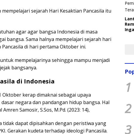
 mempelajari sejarah Hari Kesaktian Pancasila itu
Lant
Rem
Inga
utuhan agar agar bangsa Indonesia di masa
Pem
ai bangsa. Sama halnya mempelajari sejarah hari
Ter
Pancasila di hari pertama Oktober ini.
g untuk mempelajarinya sehingga mampu menjadi
ejak bangsanya.
Pop
asila di Indonesia
1
 1 Oktober kerap dimaknai sebagai upaya
 dasar negara dan pandangan hidup bangsa. Hal
2
l Amren Samosir, S.Sos, M.Pd. (2023: 14),
a tidak dapat dipisahkan dengan peristiwa yang
3
PKI. Gerakan kudeta terhadap ideologi Pancasila.