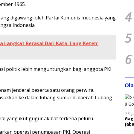
tember 1965.
4
yang digawangi oleh Partai Komunis Indonesia yang
ngsa Indonesia.
5
 Langkat Berasal Dari Kata 'Lang Keteh'
6
tuasi politik lebih menguntungkan bagi anggota PKI
Ol
nam jenderal beserta satu orang perwira.
asukkan ke dalam lubang sumur di daerah Lubang
9 Sep
ral yang ikut gugur akibat terkena peluru.
Gaga
Jaba
carkan operasi penumpasan PKI. Operasi