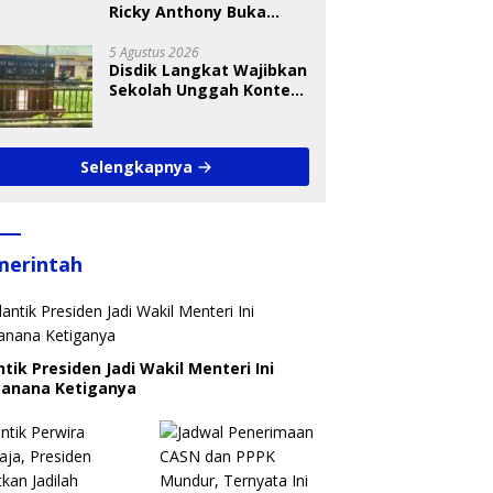
Ricky Anthony Buka
Turnamen Sepak
Takraw RA Cup I 2026
5 Agustus 2026
Disdik Langkat Wajibkan
Sekolah Unggah Konten
Setiap Hari, Pengamat
Soroti Perlindungan
Data Anak
Selengkapnya
merintah
ntik Presiden Jadi Wakil Menteri Ini
canana Ketiganya