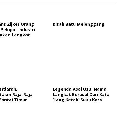
ans Zijker Orang
Kisah Batu Melenggang
Pelopor Industri
akan Langkat
erdarah,
Legenda Asal Usul Nama
aian Raja-Raja
Langkat Berasal Dari Kata
Pantai Timur
‘Lang Keteh’ Suku Karo