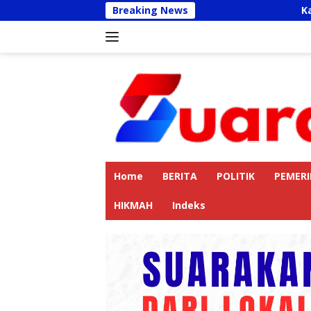
Langsung
Breaking News
Kapolres Langkat Aja
ke
konten
Home
BERITA
POLITIK
PEMER
HIKMAH
Indeks