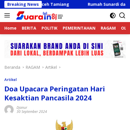
Langsung
an Sawit Aceh Tamiang
Breaking News
Rumah Sunardi dan Misno Terb
ke
konten
Home
BERITA
POLITIK
PEMERINTAHAN
RAGAM
OLA
Beranda
RAGAM
Artikel
Artikel
Doa Upacara Peringatan Hari
Kesaktian Pancasila 2024
Djanur
30 September 2024