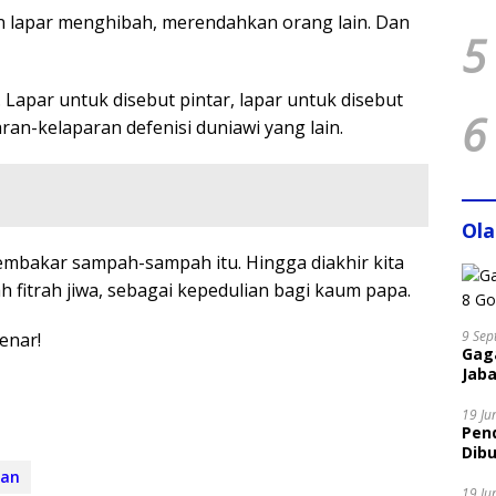
an lapar menghibah, merendahkan orang lain. Dan
5
u. Lapar untuk disebut pintar, lapar untuk disebut
6
ran-kelaparan defenisi duniawi yang lain.
Ol
mbakar sampah-sampah itu. Hingga diakhir kita
 fitrah jiwa, sebagai kepedulian bagi kaum papa.
9 Sep
enar!
Gaga
Jaba
19 Ju
Pen
Dibu
Disi
an
19 Ju