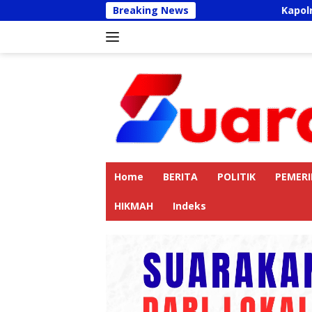
Langsung
Breaking News
Kapolres Langkat
ke
konten
Home
BERITA
POLITIK
PEMER
HIKMAH
Indeks