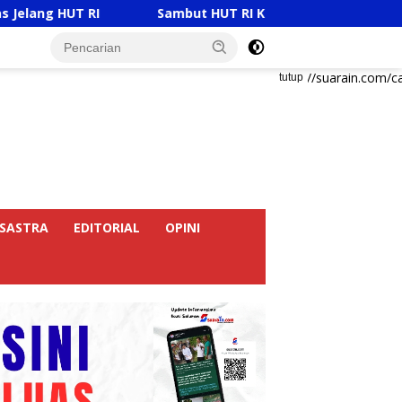
T RI
Sambut HUT RI Ke-81, Ricky Anthony Buka Turna
https://suarain.com/c
tutup
SASTRA
EDITORIAL
OPINI