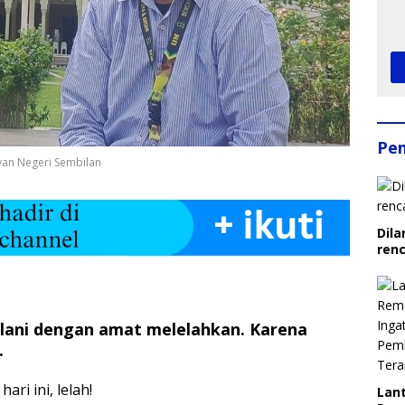
Pe
yan Negeri Sembilan
Dila
ren
alani dengan amat melelahkan. Karena
.
ri ini, lelah!
Lant