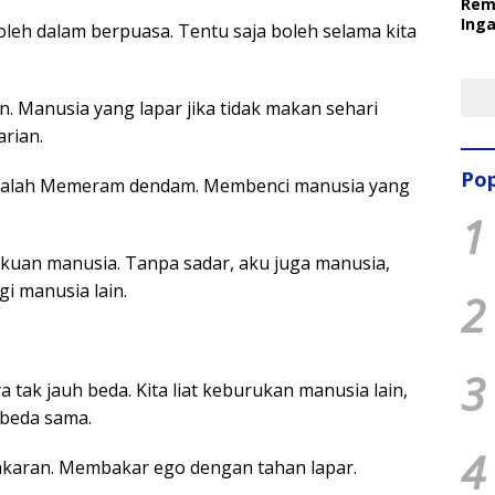
Rem
Inga
oleh dalam berpuasa. Tentu saja boleh selama kita
Pem
Ter
. Manusia yang lapar jika tidak makan sehari
arian.
Pop
adalah Memeram dendam. Membenci manusia yang
1
kuan manusia. Tanpa sadar, aku juga manusia,
 manusia lain.
2
3
 tak jauh beda. Kita liat keburukan manusia lain,
h beda sama.
4
karan. Membakar ego dengan tahan lapar.