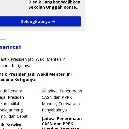
Disdik Langkat Wajibkan
Sekolah Unggah Konten
Setiap Hari, Pengamat
Soroti Perlindungan
Selengkapnya
Data Anak
merintah
ntik Presiden Jadi Wakil Menteri Ini
canana Ketiganya
Jadwal Penerimaan
CASN dan PPPK
ik Perwira
Mundur, Ternyata Ini