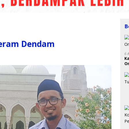
B
eram Dendam
6 
K
On
RI