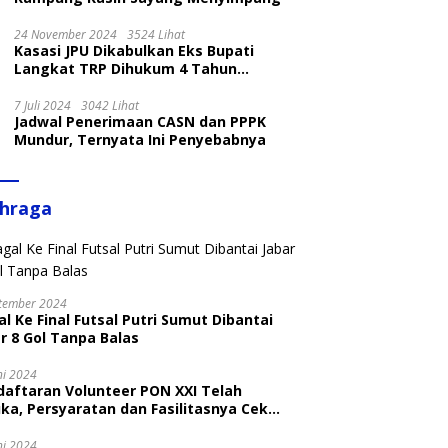
24 November 2024
3524 Lihat
Kasasi JPU Dikabulkan Eks Bupati
Langkat TRP Dihukum 4 Tahun
Penjara
7 Juli 2024
3042 Lihat
Jadwal Penerimaan CASN dan PPPK
Mundur, Ternyata Ini Penyebabnya
ahraga
tember 2024
l Ke Final Futsal Putri Sumut Dibantai
r 8 Gol Tanpa Balas
ni 2024
daftaran Volunteer PON XXI Telah
ka, Persyaratan dan Fasilitasnya Cek
ni
ni 2024