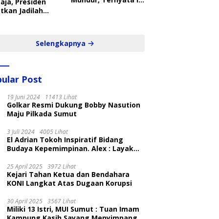
aja, Presiden
Penyebabnya
tkan Jadilah
belajar Yang
ampil dan Cepat
Selengkapnya
ular Post
19 Juni 2024
11413 Lihat
Golkar Resmi Dukung Bobby Nasution
Maju Pilkada Sumut
3 Juli 2024
4005 Lihat
El Adrian Tokoh Inspiratif Bidang
Budaya Kepemimpinan. Alex : Layak
dan Patut
25 April 2025
3972 Lihat
Kejari Tahan Ketua dan Bendahara
KONI Langkat Atas Dugaan Korupsi
30 April 2025
3567 Lihat
Miliki 13 Istri, MUI Sumut : Tuan Imam
Kampung Kasih Sayang Menyimpang