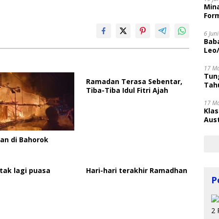
Mina
Form
6 Jun
Bab
Leo
17 M
Tung
Ramadan Terasa Sebentar,
Tahu
Tiba-Tiba Idul Fitri Ajah
17 M
Kla
Aust
an di Bahorok
tak lagi puasa
Hari-hari terakhir Ramadhan
P