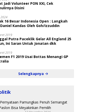
t Jadi Volunteer PON XXI, Cek
ulirnya Disini
i 2024
ak 16 Besar Indonesia Open : Langkah
/Daniel Kandas Oleh Goh/Izzuddin
aret 2019
gal Putra Paceklik Gelar All England 25
n, Ini Saran Untuk Jonatan dkk
aret 2019
semen F1 2019 Usai Bottas Menangi GP
ralia
Selengkapnya
olitik