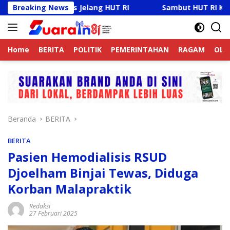
Langsung
tibmas Jelang HUT RI
Breaking News
Sambut HUT RI Ke-81, Ricky An
ke
konten
Home
BERITA
POLITIK
PEMERINTAHAN
RAGAM
OLA
Beranda
BERITA
BERITA
Pasien Hemodialisis RSUD
Djoelham Binjai Tewas, Diduga
Korban Malapraktik
Redaksi
27 Februari 2025