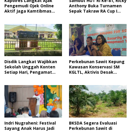
Sambut HUT RI Ke-81, Ricky
Kapolres Langkat Ajak
Anthony Buka Turnamen
Pengemudi Ojek Online
Sepak Takraw RA Cup I
Aktif Jaga Kamtibmas
2026
Jelang HUT RI
Disdik Langkat Wajibkan
Perkebunan Sawit Kepung
Sekolah Unggah Konten
Kawasan Konservasi SM
Setiap Hari, Pengamat
KGLTL, Aktivis Desak
Soroti Perlindungan Data
Penindakan
Anak
Indri Nugraheni: Festival
BKSDA Segera Evaluasi
Sayang Anak Harus Jadi
Perkebunan Sawit di