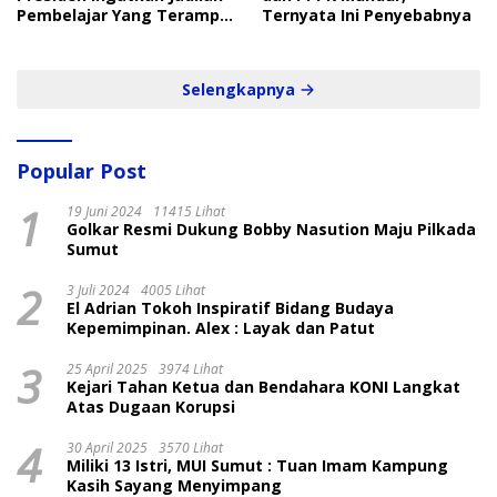
Pembelajar Yang Terampil
Ternyata Ini Penyebabnya
dan Cepat
Selengkapnya
Popular Post
1
19 Juni 2024
11415 Lihat
Golkar Resmi Dukung Bobby Nasution Maju Pilkada
Sumut
2
3 Juli 2024
4005 Lihat
El Adrian Tokoh Inspiratif Bidang Budaya
Kepemimpinan. Alex : Layak dan Patut
3
25 April 2025
3974 Lihat
Kejari Tahan Ketua dan Bendahara KONI Langkat
Atas Dugaan Korupsi
4
30 April 2025
3570 Lihat
Miliki 13 Istri, MUI Sumut : Tuan Imam Kampung
Kasih Sayang Menyimpang