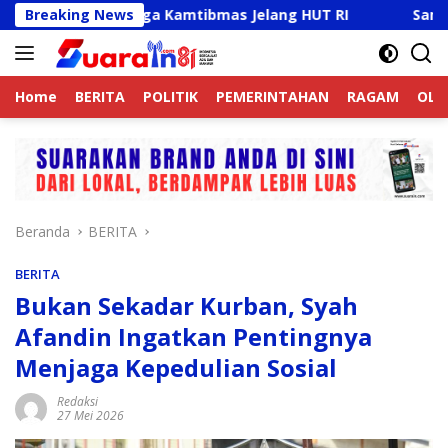
Langsung
Aktif Jaga Kamtibmas Jelang HUT RI
Breaking News
Sambut HUT RI K
ke
konten
Home
BERITA
POLITIK
PEMERINTAHAN
RAGAM
OLA
Beranda
BERITA
BERITA
Bukan Sekadar Kurban, Syah
Afandin Ingatkan Pentingnya
Menjaga Kepedulian Sosial
Redaksi
27 Mei 2026