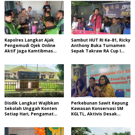
Sambut HUT RI Ke-81, Ricky
Kapolres Langkat Ajak
Anthony Buka Turnamen
Pengemudi Ojek Online
Sepak Takraw RA Cup I
Aktif Jaga Kamtibmas
2026
Jelang HUT RI
Disdik Langkat Wajibkan
Perkebunan Sawit Kepung
Sekolah Unggah Konten
Kawasan Konservasi SM
Setiap Hari, Pengamat
KGLTL, Aktivis Desak
Soroti Perlindungan Data
Penindakan
Anak