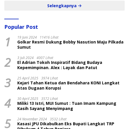
Selengkapnya
Popular Post
1
19 Juni 2024
11416 Lihat
Golkar Resmi Dukung Bobby Nasution Maju Pilkada
Sumut
2
3 Juli 2024
4007 Lihat
El Adrian Tokoh Inspiratif Bidang Budaya
Kepemimpinan. Alex : Layak dan Patut
3
25 April 2025
3974 Lihat
Kejari Tahan Ketua dan Bendahara KONI Langkat
Atas Dugaan Korupsi
4
30 April 2025
3572 Lihat
Miliki 13 Istri, MUI Sumut : Tuan Imam Kampung
Kasih Sayang Menyimpang
5
24 November 2024
3532 Lihat
Kasasi JPU Dikabulkan Eks Bupati Langkat TRP
Dihukum 4 Tahun Penjara