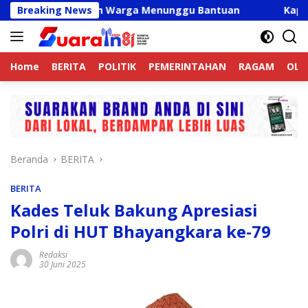
Langsung
alid, Ribuan Warga Menunggu Bantuan
Breaking News
Kapolres Langk
ke
konten
Home
BERITA
POLITIK
PEMERINTAHAN
RAGAM
OLA
Beranda
BERITA
BERITA
Kades Teluk Bakung Apresiasi
Polri di HUT Bhayangkara ke-79
Redaksi
30 Juni 2025