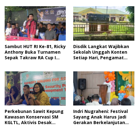
Sambut HUT RI Ke-81, Ricky
Disdik Langkat Wajibkan
Anthony Buka Turnamen
Sekolah Unggah Konten
Sepak Takraw RA Cup I
Setiap Hari, Pengamat
2026
Soroti Perlindungan Data
Anak
Perkebunan Sawit Kepung
Indri Nugraheni: Festival
Kawasan Konservasi SM
Sayang Anak Harus Jadi
KGLTL, Aktivis Desak
Gerakan Berkelanjutan
Penindakan
Perlindungan Anak