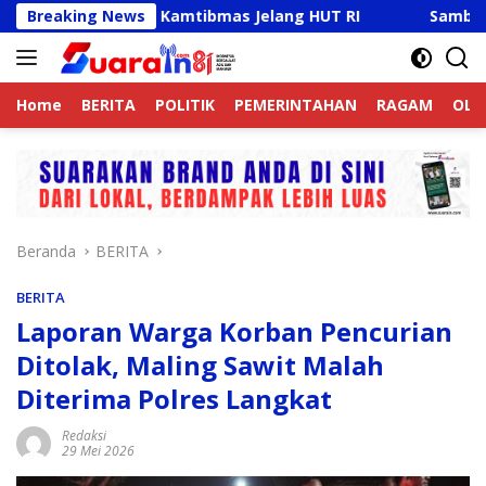
Langsung
tif Jaga Kamtibmas Jelang HUT RI
Breaking News
Sambut HUT RI Ke-8
ke
konten
Home
BERITA
POLITIK
PEMERINTAHAN
RAGAM
OLA
Beranda
BERITA
BERITA
Laporan Warga Korban Pencurian
Ditolak, Maling Sawit Malah
Diterima Polres Langkat
Redaksi
29 Mei 2026