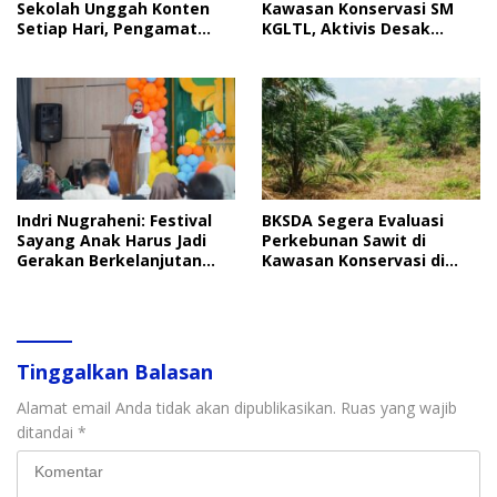
Sekolah Unggah Konten
Kawasan Konservasi SM
Setiap Hari, Pengamat
KGLTL, Aktivis Desak
Soroti Perlindungan Data
Penindakan
Anak
Indri Nugraheni: Festival
BKSDA Segera Evaluasi
Sayang Anak Harus Jadi
Perkebunan Sawit di
Gerakan Berkelanjutan
Kawasan Konservasi di
Perlindungan Anak
Langkat
Tinggalkan Balasan
Alamat email Anda tidak akan dipublikasikan.
Ruas yang wajib
ditandai
*