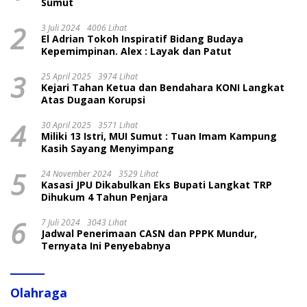
Sumut
2
3 Juli 2024
4006 Lihat
El Adrian Tokoh Inspiratif Bidang Budaya
Kepemimpinan. Alex : Layak dan Patut
3
25 April 2025
3974 Lihat
Kejari Tahan Ketua dan Bendahara KONI Langkat
Atas Dugaan Korupsi
4
30 April 2025
3571 Lihat
Miliki 13 Istri, MUI Sumut : Tuan Imam Kampung
Kasih Sayang Menyimpang
5
24 November 2024
3529 Lihat
Kasasi JPU Dikabulkan Eks Bupati Langkat TRP
Dihukum 4 Tahun Penjara
6
7 Juli 2024
3043 Lihat
Jadwal Penerimaan CASN dan PPPK Mundur,
Ternyata Ini Penyebabnya
Olahraga