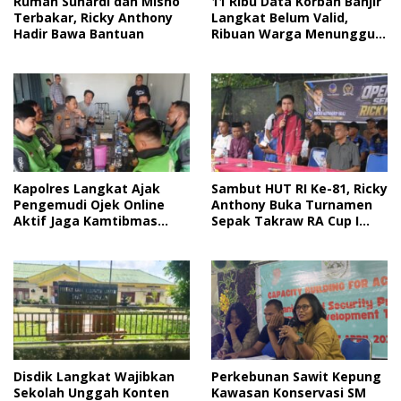
11 Ribu Data Korban Banjir
Rumah Sunardi dan Misno
Langkat Belum Valid,
Terbakar, Ricky Anthony
Ribuan Warga Menunggu
Hadir Bawa Bantuan
Bantuan
Kapolres Langkat Ajak
Sambut HUT RI Ke-81, Ricky
Pengemudi Ojek Online
Anthony Buka Turnamen
Aktif Jaga Kamtibmas
Sepak Takraw RA Cup I
Jelang HUT RI
2026
Disdik Langkat Wajibkan
Perkebunan Sawit Kepung
Sekolah Unggah Konten
Kawasan Konservasi SM