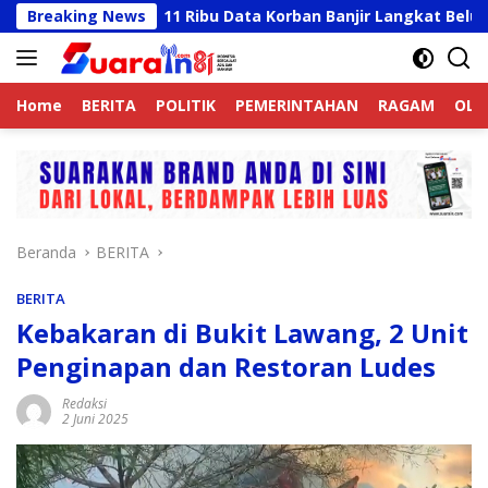
Langsung
n
Breaking News
11 Ribu Data Korban Banjir Langkat Belum Valid, R
ke
konten
Home
BERITA
POLITIK
PEMERINTAHAN
RAGAM
OLA
Beranda
BERITA
BERITA
Kebakaran di Bukit Lawang, 2 Unit
Penginapan dan Restoran Ludes
Redaksi
2 Juni 2025