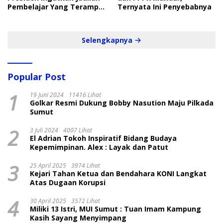
Pembelajar Yang Terampil
Ternyata Ini Penyebabnya
dan Cepat
Selengkapnya
Popular Post
1
19 Juni 2024
11416 Lihat
Golkar Resmi Dukung Bobby Nasution Maju Pilkada
Sumut
2
3 Juli 2024
4007 Lihat
El Adrian Tokoh Inspiratif Bidang Budaya
Kepemimpinan. Alex : Layak dan Patut
3
25 April 2025
3974 Lihat
Kejari Tahan Ketua dan Bendahara KONI Langkat
Atas Dugaan Korupsi
4
30 April 2025
3572 Lihat
Miliki 13 Istri, MUI Sumut : Tuan Imam Kampung
Kasih Sayang Menyimpang