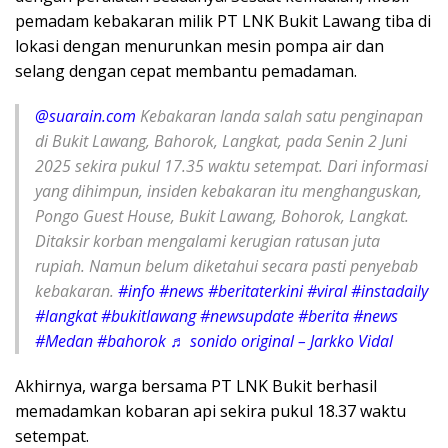
pemadam kebakaran milik PT LNK Bukit Lawang tiba di
lokasi dengan menurunkan mesin pompa air dan
selang dengan cepat membantu pemadaman.
@suarain.com
Kebakaran landa salah satu penginapan
di Bukit Lawang, Bahorok, Langkat, pada Senin 2 Juni
2025 sekira pukul 17.35 waktu setempat. Dari informasi
yang dihimpun, insiden kebakaran itu menghanguskan,
Pongo Guest House, Bukit Lawang, Bohorok, Langkat.
Ditaksir korban mengalami kerugian ratusan juta
rupiah. Namun belum diketahui secara pasti penyebab
kebakaran.
#info
#news
#beritaterkini
#viral
#instadaily
#langkat
#bukitlawang
#newsupdate
#berita
#news
#Medan
#bahorok
♬ sonido original – Jarkko Vidal
Akhirnya, warga bersama PT LNK Bukit berhasil
memadamkan kobaran api sekira pukul 18.37 waktu
setempat.