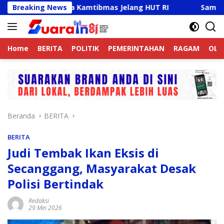
Langsung
tif Jaga Kamtibmas Jelang HUT RI
Breaking News
Sambut HUT RI Ke-
ke
konten
Home
BERITA
POLITIK
PEMERINTAHAN
RAGAM
OLA
Beranda
BERITA
BERITA
Judi Tembak Ikan Eksis di
Secanggang, Masyarakat Desak
Polisi Bertindak
Redaksi
29 Mei 2026