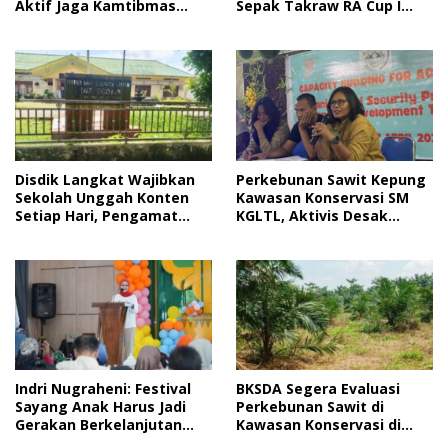
Sepak Takraw RA Cup I
Aktif Jaga Kamtibmas
2026
Jelang HUT RI
Disdik Langkat Wajibkan
Perkebunan Sawit Kepung
Sekolah Unggah Konten
Kawasan Konservasi SM
Setiap Hari, Pengamat
KGLTL, Aktivis Desak
Soroti Perlindungan Data
Penindakan
Anak
Indri Nugraheni: Festival
BKSDA Segera Evaluasi
Sayang Anak Harus Jadi
Perkebunan Sawit di
Gerakan Berkelanjutan
Kawasan Konservasi di
Perlindungan Anak
Langkat