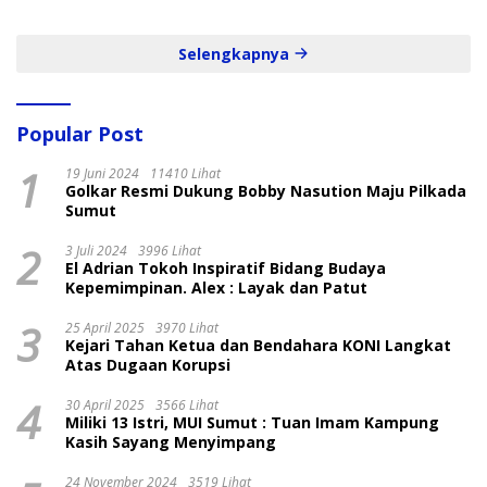
dan Cepat
Selengkapnya
Popular Post
1
19 Juni 2024
11410 Lihat
Golkar Resmi Dukung Bobby Nasution Maju Pilkada
Sumut
2
3 Juli 2024
3996 Lihat
El Adrian Tokoh Inspiratif Bidang Budaya
Kepemimpinan. Alex : Layak dan Patut
3
25 April 2025
3970 Lihat
Kejari Tahan Ketua dan Bendahara KONI Langkat
Atas Dugaan Korupsi
4
30 April 2025
3566 Lihat
Miliki 13 Istri, MUI Sumut : Tuan Imam Kampung
Kasih Sayang Menyimpang
24 November 2024
3519 Lihat