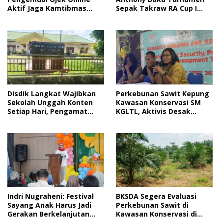
Sepak Takraw RA Cup I
Aktif Jaga Kamtibmas
2026
Jelang HUT RI
Disdik Langkat Wajibkan
Perkebunan Sawit Kepung
Sekolah Unggah Konten
Kawasan Konservasi SM
Setiap Hari, Pengamat
KGLTL, Aktivis Desak
Soroti Perlindungan Data
Penindakan
Anak
Indri Nugraheni: Festival
BKSDA Segera Evaluasi
Sayang Anak Harus Jadi
Perkebunan Sawit di
Gerakan Berkelanjutan
Kawasan Konservasi di