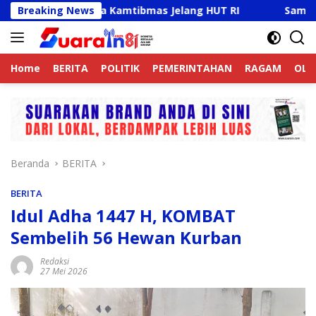
Langsung
Aktif Jaga Kamtibmas Jelang HUT RI
Breaking News
Sambut HUT RI Ke
ke
konten
Home
BERITA
POLITIK
PEMERINTAHAN
RAGAM
OLA
Beranda
BERITA
BERITA
Idul Adha 1447 H, KOMBAT
Sembelih 56 Hewan Kurban
Redaksi
27 Mei 2026