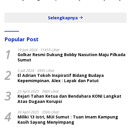
dan Cepat
Selengkapnya
Popular Post
1
19 Juni 2024
11410 Lihat
Golkar Resmi Dukung Bobby Nasution Maju Pilkada
Sumut
2
3 Juli 2024
3995 Lihat
El Adrian Tokoh Inspiratif Bidang Budaya
Kepemimpinan. Alex : Layak dan Patut
3
25 April 2025
3969 Lihat
Kejari Tahan Ketua dan Bendahara KONI Langkat
Atas Dugaan Korupsi
4
30 April 2025
3566 Lihat
Miliki 13 Istri, MUI Sumut : Tuan Imam Kampung
Kasih Sayang Menyimpang