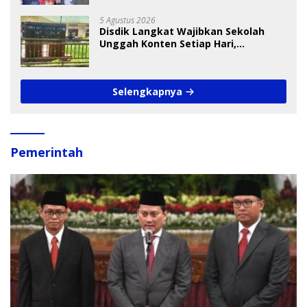
5 Agustus 2026
Disdik Langkat Wajibkan Sekolah
Unggah Konten Setiap Hari,
Pengamat Soroti Perlindungan Data
Anak
Selengkapnya
Pemerintah