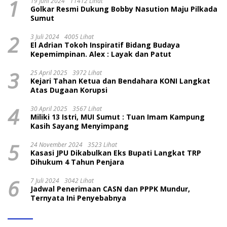
1
19 Juni 2024
11412 Lihat
Golkar Resmi Dukung Bobby Nasution Maju Pilkada
Sumut
2
3 Juli 2024
4005 Lihat
El Adrian Tokoh Inspiratif Bidang Budaya
Kepemimpinan. Alex : Layak dan Patut
3
25 April 2025
3972 Lihat
Kejari Tahan Ketua dan Bendahara KONI Langkat
Atas Dugaan Korupsi
4
30 April 2025
3567 Lihat
Miliki 13 Istri, MUI Sumut : Tuan Imam Kampung
Kasih Sayang Menyimpang
5
24 November 2024
3523 Lihat
Kasasi JPU Dikabulkan Eks Bupati Langkat TRP
Dihukum 4 Tahun Penjara
6
7 Juli 2024
3042 Lihat
Jadwal Penerimaan CASN dan PPPK Mundur,
Ternyata Ini Penyebabnya