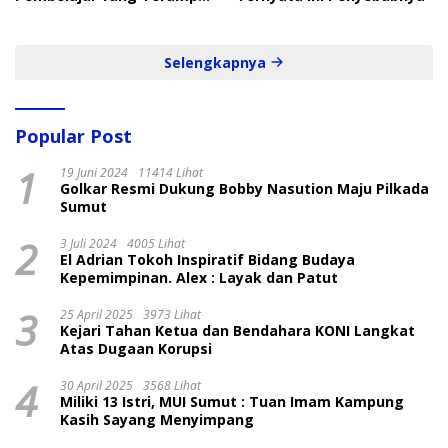
dan Cepat
Selengkapnya
Popular Post
1
19 Juni 2024
11414 Lihat
Golkar Resmi Dukung Bobby Nasution Maju Pilkada
Sumut
2
3 Juli 2024
4005 Lihat
El Adrian Tokoh Inspiratif Bidang Budaya
Kepemimpinan. Alex : Layak dan Patut
3
25 April 2025
3973 Lihat
Kejari Tahan Ketua dan Bendahara KONI Langkat
Atas Dugaan Korupsi
4
30 April 2025
3568 Lihat
Miliki 13 Istri, MUI Sumut : Tuan Imam Kampung
Kasih Sayang Menyimpang