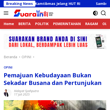
Langsung
if Jaga Kamtibmas Jelang HUT RI
Breaking News
Sambut HUT RI Ke-81
ke
konten
Home
BERITA
POLITIK
PEMERINTAHAN
RAGAM
OLA
Beranda
OPINI
OPINI
Pemajuan Kebudayaan Bukan
Sekadar Busana dan Pertunjukan
Hidayat Syahputra
17 Juli 2025