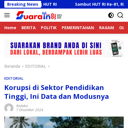
Langsung
 HUT RI
Breaking News
Sambut HUT RI Ke-81, Ricky Anthony Buka Tu
ke
konten
Home
BERITA
POLITIK
PEMERINTAHAN
RAGAM
OLA
Beranda
EDITORIAL
EDITORIAL
Korupsi di Sektor Pendidikan
Tinggi, Ini Data dan Modusnya
Redaksi
7 Desember 2024