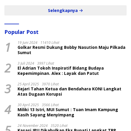
Selengkapnya
Popular Post
1
19 Juni 2024
11410 Lihat
Golkar Resmi Dukung Bobby Nasution Maju Pilkada
Sumut
2
3 Juli 2024
3997 Lihat
El Adrian Tokoh Inspiratif Bidang Budaya
Kepemimpinan. Alex : Layak dan Patut
3
25 April 2025
3970 Lihat
Kejari Tahan Ketua dan Bendahara KONI Langkat
Atas Dugaan Korupsi
4
30 April 2025
3566 Lihat
Miliki 13 Istri, MUI Sumut : Tuan Imam Kampung
Kasih Sayang Menyimpang
5
24 November 2024
3520 Lihat
Kasasi JPU Dikabulkan Eks Bupati Langkat TRP