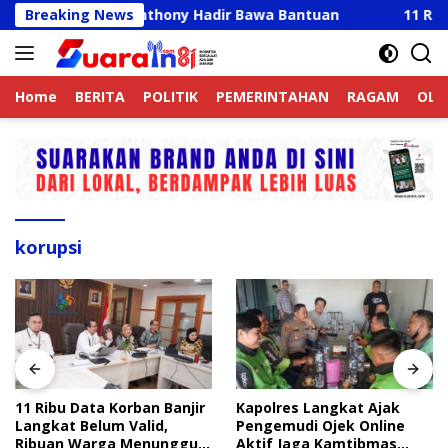
Langsung
ar, Ricky Anthony Hadir Bawa Bantuan
Breaking News
11 Ribu Data 
ke
konten
Home
BERITA
POLITIK
PEMERINTAHAN
RAGAM
OLA
korupsi
11 Ribu Data Korban Banjir
Kapolres Langkat Ajak
Langkat Belum Valid,
Pengemudi Ojek Online
Ribuan Warga Menunggu
Aktif Jaga Kamtibmas