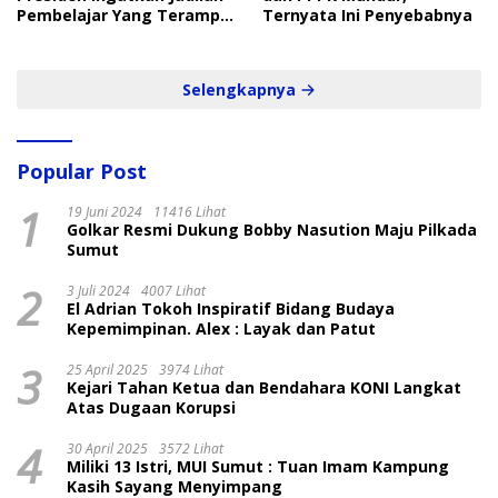
Pembelajar Yang Terampil
Ternyata Ini Penyebabnya
dan Cepat
Selengkapnya
Popular Post
1
19 Juni 2024
11416 Lihat
Golkar Resmi Dukung Bobby Nasution Maju Pilkada
Sumut
2
3 Juli 2024
4007 Lihat
El Adrian Tokoh Inspiratif Bidang Budaya
Kepemimpinan. Alex : Layak dan Patut
3
25 April 2025
3974 Lihat
Kejari Tahan Ketua dan Bendahara KONI Langkat
Atas Dugaan Korupsi
4
30 April 2025
3572 Lihat
Miliki 13 Istri, MUI Sumut : Tuan Imam Kampung
Kasih Sayang Menyimpang