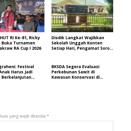
HUT RI Ke-81, Ricky
Disdik Langkat Wajibkan
 Buka Turnamen
Sekolah Unggah Konten
akraw RA Cup I 2026
Setiap Hari, Pengamat Soroti
Perlindungan Data Anak
graheni: Festival
BKSDA Segera Evaluasi
Anak Harus Jadi
Perkebunan Sawit di
 Berkelanjutan
Kawasan Konservasi di
ungan Anak
Langkat
Ruas yang wajib ditandai
*