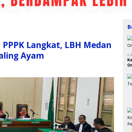
B
a PPPK Langkat, LBH Medan
Maling Ayam
6 
K
On
RI