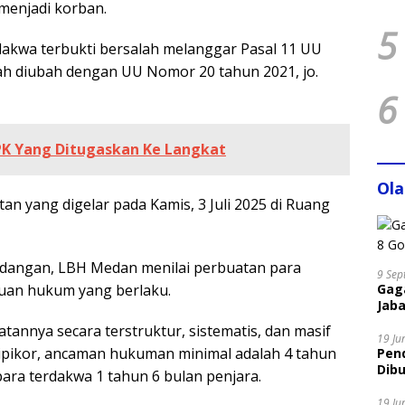
menjadi korban.
5
akwa terbukti bersalah melanggar Pasal 11 UU
ah diubah dengan UU Nomor 20 tahun 2021, jo.
6
PK Yang Ditugaskan Ke Langkat
Ol
tan yang digelar pada Kamis, 3 Juli 2025 di Ruang
sidangan, LBH Medan menilai perbuatan para
9 Sep
Gaga
uan hukum yang berlaku.
Jaba
tannya secara terstruktur, sistematis, dan masif
19 Ju
Tipikor, ancaman hukuman minimal adalah 4 tahun
Pen
Dibu
ara terdakwa 1 tahun 6 bulan penjara.
Disi
19 Ju