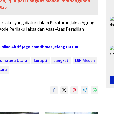
an, Pj Bupati Langkat Mohon Pembangunan
2025
 perilaku yang diatur dalam Peraturan Jaksa Agung
de Perilaku Jaksa dan Asas-Asas Peradilan.
nline Aktif Jaga Kamtibmas Jelang HUT RI
Sumatera Utara
korupsi
Langkat
LBH Medan
tara