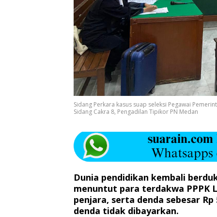
Sidang Perkara kasus suap seleksi Pegawai Pemerint
Sidang Cakra 8, Pengadilan Tipikor PN Medan
Dunia pendidikan kembali berdu
menuntut para terdakwa PPPK La
penjara, serta denda sebesar Rp 
denda tidak dibayarkan.