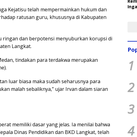
Rem
Inga
uga Kejatisu telah mempermainkan hukum dan
Pem
erhadap ratusan guru, khususnya di Kabupaten
Ter
u ringan dan berpotensi menyuburkan korupsi di
aten Langkat.
Pop
Medan, tindakan para terdakwa merupakan
1
e).
tan luar biasa maka sudah seharusnya para
2
an malah sebaliknya,” ujar Irvan dalam siaran
3
rat memiliki dasar yang jelas. Ia menilai bahwa
4
epala Dinas Pendidikan dan BKD Langkat, telah