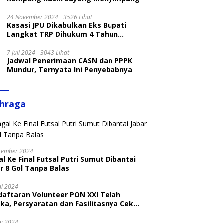
24 November 2024
3526 Lihat
Kasasi JPU Dikabulkan Eks Bupati
Langkat TRP Dihukum 4 Tahun
Penjara
7 Juli 2024
3043 Lihat
Jadwal Penerimaan CASN dan PPPK
Mundur, Ternyata Ini Penyebabnya
ahraga
tember 2024
l Ke Final Futsal Putri Sumut Dibantai
r 8 Gol Tanpa Balas
ni 2024
daftaran Volunteer PON XXI Telah
ka, Persyaratan dan Fasilitasnya Cek
ni
ni 2024