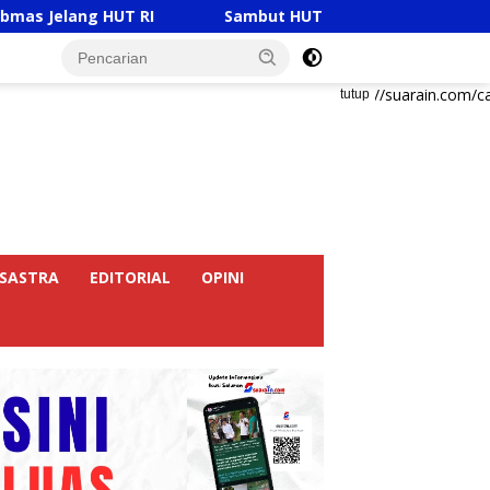
HUT RI
Sambut HUT RI Ke-81, Ricky Anthony Buka Tur
https://suarain.com/c
tutup
SASTRA
EDITORIAL
OPINI