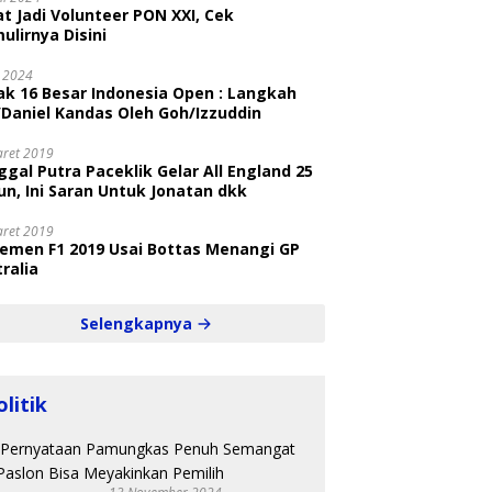
t Jadi Volunteer PON XXI, Cek
ulirnya Disini
i 2024
ak 16 Besar Indonesia Open : Langkah
/Daniel Kandas Oleh Goh/Izzuddin
aret 2019
gal Putra Paceklik Gelar All England 25
n, Ini Saran Untuk Jonatan dkk
aret 2019
semen F1 2019 Usai Bottas Menangi GP
ralia
Selengkapnya
olitik