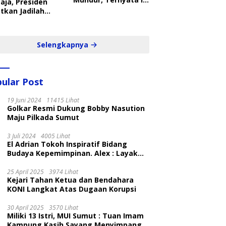
aja, Presiden
Penyebabnya
tkan Jadilah
belajar Yang
ampil dan Cepat
Selengkapnya
ular Post
19 Juni 2024
11415 Lihat
Golkar Resmi Dukung Bobby Nasution
Maju Pilkada Sumut
3 Juli 2024
4005 Lihat
El Adrian Tokoh Inspiratif Bidang
Budaya Kepemimpinan. Alex : Layak
dan Patut
25 April 2025
3974 Lihat
Kejari Tahan Ketua dan Bendahara
KONI Langkat Atas Dugaan Korupsi
30 April 2025
3570 Lihat
Miliki 13 Istri, MUI Sumut : Tuan Imam
Kampung Kasih Sayang Menyimpang