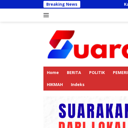
Langsung
Breaking News
Kapolres Langk
ke
konten
Home
BERITA
POLITIK
PEMER
HIKMAH
Indeks