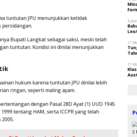
Mina
Form
wa tuntutan JPU menunjukkan ketidak
6 Jun
s persidangan.
Bab
Leo
nnya Bupati Langkat sebagai saksi, meski telah
17 M
gan tuntutan. Kondisi ini dinilai menunjukkan
Tung
Tahu
.
17 M
tik
Kla
Aust
nan hukum karena tuntutan JPU dinilai lebih
ian ringan, seperti maling ayam.
bertentangan dengan Pasal 28D Ayat (1) UUD 1945
n 1999 tentang HAM, serta ICCPR yang telah
P
 2005.