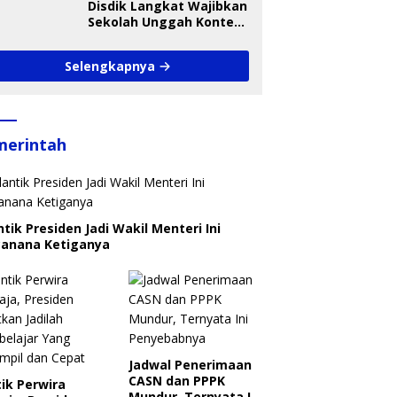
Disdik Langkat Wajibkan
Sekolah Unggah Konten
Setiap Hari, Pengamat
Soroti Perlindungan
Selengkapnya
Data Anak
merintah
ntik Presiden Jadi Wakil Menteri Ini
canana Ketiganya
Jadwal Penerimaan
CASN dan PPPK
ik Perwira
Mundur, Ternyata Ini