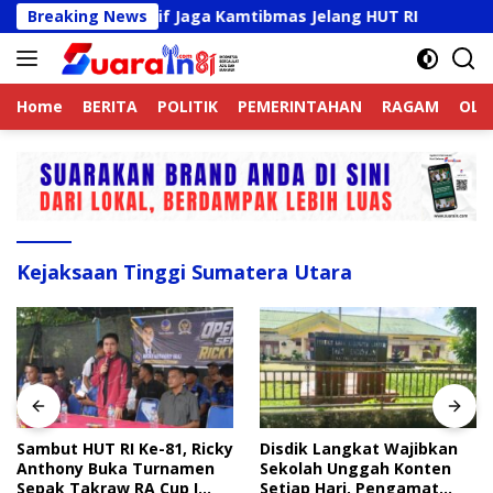
Langsung
 Online Aktif Jaga Kamtibmas Jelang HUT RI
Breaking News
Sambut H
ke
konten
Home
BERITA
POLITIK
PEMERINTAHAN
RAGAM
OLA
Kejaksaan Tinggi Sumatera Utara
Sambut HUT RI Ke-81, Ricky
Disdik Langkat Wajibkan
Anthony Buka Turnamen
Sekolah Unggah Konten
Sepak Takraw RA Cup I
Setiap Hari, Pengamat