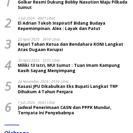
1
Golkar Resmi Dukung Bobby Nasution Maju Pilkada
Sumut
2
3 Juli 2024
4007 Lihat
El Adrian Tokoh Inspiratif Bidang Budaya
Kepemimpinan. Alex : Layak dan Patut
3
25 April 2025
3974 Lihat
Kejari Tahan Ketua dan Bendahara KONI Langkat
Atas Dugaan Korupsi
4
30 April 2025
3572 Lihat
Miliki 13 Istri, MUI Sumut : Tuan Imam Kampung
Kasih Sayang Menyimpang
5
24 November 2024
3530 Lihat
Kasasi JPU Dikabulkan Eks Bupati Langkat TRP
Dihukum 4 Tahun Penjara
6
7 Juli 2024
3043 Lihat
Jadwal Penerimaan CASN dan PPPK Mundur,
Ternyata Ini Penyebabnya