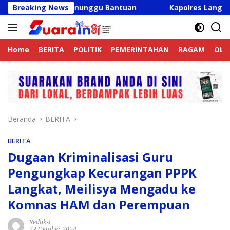
Langsung
Menunggu Bantuan
Breaking News
Kapolres Langkat Ajak Pengemudi Oj
ke
konten
Home
BERITA
POLITIK
PEMERINTAHAN
RAGAM
OLA
Beranda
BERITA
BERITA
Dugaan Kriminalisasi Guru
Pengungkap Kecurangan PPPK
Langkat, Meilisya Mengadu ke
Komnas HAM dan Perempuan
Redaksi
22 Oktober 2024