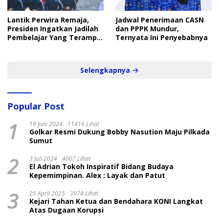
Lantik Perwira Remaja,
Jadwal Penerimaan CASN
Presiden Ingatkan Jadilah
dan PPPK Mundur,
Pembelajar Yang Terampil
Ternyata Ini Penyebabnya
dan Cepat
Selengkapnya
Popular Post
1
19 Juni 2024
11416 Lihat
Golkar Resmi Dukung Bobby Nasution Maju Pilkada
Sumut
2
3 Juli 2024
4007 Lihat
El Adrian Tokoh Inspiratif Bidang Budaya
Kepemimpinan. Alex : Layak dan Patut
3
25 April 2025
3974 Lihat
Kejari Tahan Ketua dan Bendahara KONI Langkat
Atas Dugaan Korupsi