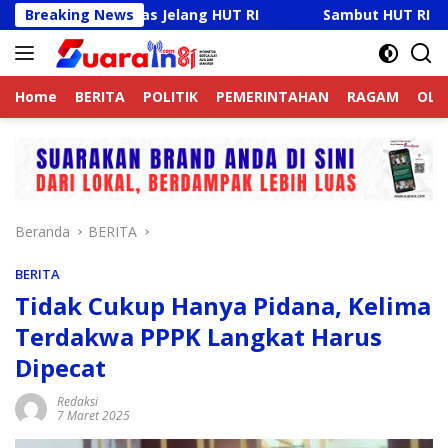
Langsung
bmas Jelang HUT RI
Breaking News
Sambut HUT RI Ke-81, Ricky Anth
ke
konten
Home
BERITA
POLITIK
PEMERINTAHAN
RAGAM
OLA
Beranda
BERITA
BERITA
Tidak Cukup Hanya Pidana, Kelima
Terdakwa PPPK Langkat Harus
Dipecat
Redaksi
7 Maret 2025