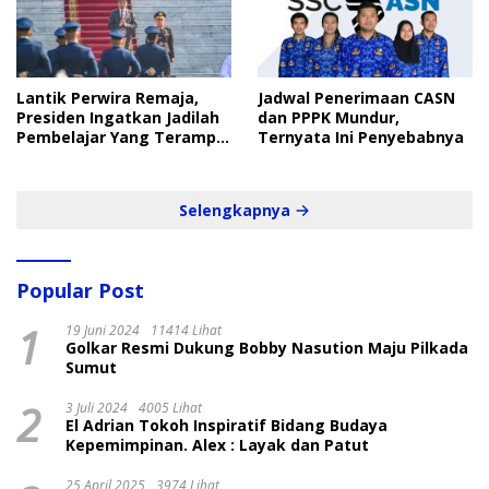
Lantik Perwira Remaja,
Jadwal Penerimaan CASN
Presiden Ingatkan Jadilah
dan PPPK Mundur,
Pembelajar Yang Terampil
Ternyata Ini Penyebabnya
dan Cepat
Selengkapnya
Popular Post
1
19 Juni 2024
11414 Lihat
Golkar Resmi Dukung Bobby Nasution Maju Pilkada
Sumut
2
3 Juli 2024
4005 Lihat
El Adrian Tokoh Inspiratif Bidang Budaya
Kepemimpinan. Alex : Layak dan Patut
25 April 2025
3974 Lihat