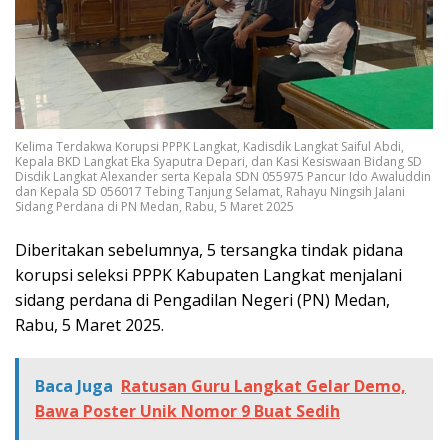
Kelima Terdakwa Korupsi PPPK Langkat, Kadisdik Langkat Saiful Abdi,
Kepala BKD Langkat Eka Syaputra Depari, dan Kasi Kesiswaan Bidang SD
Disdik Langkat Alexander serta Kepala SDN 055975 Pancur Ido Awaluddin
dan Kepala SD 056017 Tebing Tanjung Selamat, Rahayu Ningsih Jalani
Sidang Perdana di PN Medan, Rabu, 5 Maret 2025
Diberitakan sebelumnya, 5 tersangka tindak pidana
korupsi seleksi PPPK Kabupaten Langkat menjalani
sidang perdana di Pengadilan Negeri (PN) Medan,
Rabu, 5 Maret 2025.
Baca Juga
Ratusan Guru Langkat Gelar Demo,
Bawa Poster Unik Nomor 9 Buat Sedih