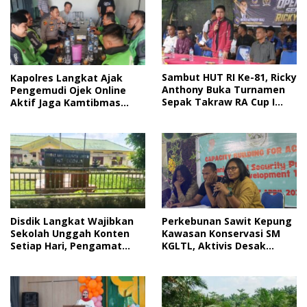
Sambut HUT RI Ke-81, Ricky
Kapolres Langkat Ajak
Anthony Buka Turnamen
Pengemudi Ojek Online
Sepak Takraw RA Cup I
Aktif Jaga Kamtibmas
2026
Jelang HUT RI
Disdik Langkat Wajibkan
Perkebunan Sawit Kepung
Sekolah Unggah Konten
Kawasan Konservasi SM
Setiap Hari, Pengamat
KGLTL, Aktivis Desak
Soroti Perlindungan Data
Penindakan
Anak