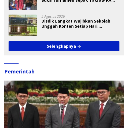
Buka Turnamen Sepak Takraw RA
Cup I 2026
5 Agustus 2026
Disdik Langkat Wajibkan Sekolah
Unggah Konten Setiap Hari,
Pengamat Soroti Perlindungan Data
Anak
Selengkapnya
Pemerintah