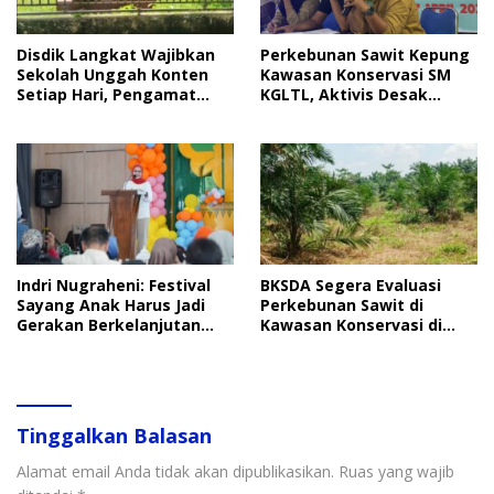
Disdik Langkat Wajibkan
Perkebunan Sawit Kepung
Sekolah Unggah Konten
Kawasan Konservasi SM
Setiap Hari, Pengamat
KGLTL, Aktivis Desak
Soroti Perlindungan Data
Penindakan
Anak
Indri Nugraheni: Festival
BKSDA Segera Evaluasi
Sayang Anak Harus Jadi
Perkebunan Sawit di
Gerakan Berkelanjutan
Kawasan Konservasi di
Perlindungan Anak
Langkat
Tinggalkan Balasan
Alamat email Anda tidak akan dipublikasikan.
Ruas yang wajib