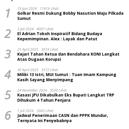
1
19 Juni 2024
11416 Lihat
Golkar Resmi Dukung Bobby Nasution Maju Pilkada
Sumut
2
3 Juli 2024
4007 Lihat
El Adrian Tokoh Inspiratif Bidang Budaya
Kepemimpinan. Alex : Layak dan Patut
3
25 April 2025
3974 Lihat
Kejari Tahan Ketua dan Bendahara KONI Langkat
Atas Dugaan Korupsi
4
30 April 2025
3572 Lihat
Miliki 13 Istri, MUI Sumut : Tuan Imam Kampung
Kasih Sayang Menyimpang
5
24 November 2024
3530 Lihat
Kasasi JPU Dikabulkan Eks Bupati Langkat TRP
Dihukum 4 Tahun Penjara
6
7 Juli 2024
3043 Lihat
Jadwal Penerimaan CASN dan PPPK Mundur,
Ternyata Ini Penyebabnya