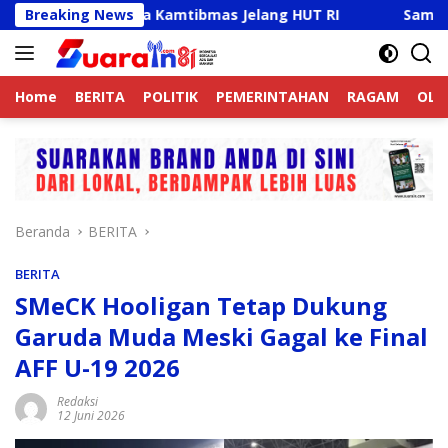
Langsung
tif Jaga Kamtibmas Jelang HUT RI
Breaking News
Sambut HUT RI Ke-
ke
konten
Home
BERITA
POLITIK
PEMERINTAHAN
RAGAM
OLA
Beranda
BERITA
BERITA
SMeCK Hooligan Tetap Dukung
Garuda Muda Meski Gagal ke Final
AFF U-19 2026
Redaksi
12 Juni 2026