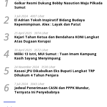
1
Golkar Resmi Dukung Bobby Nasution Maju Pilkada
Sumut
2
3 Juli 2024
4007 Lihat
El Adrian Tokoh Inspiratif Bidang Budaya
Kepemimpinan. Alex : Layak dan Patut
3
25 April 2025
3974 Lihat
Kejari Tahan Ketua dan Bendahara KONI Langkat
Atas Dugaan Korupsi
4
30 April 2025
3572 Lihat
Miliki 13 Istri, MUI Sumut : Tuan Imam Kampung
Kasih Sayang Menyimpang
5
24 November 2024
3530 Lihat
Kasasi JPU Dikabulkan Eks Bupati Langkat TRP
Dihukum 4 Tahun Penjara
6
7 Juli 2024
3043 Lihat
Jadwal Penerimaan CASN dan PPPK Mundur,
Ternyata Ini Penyebabnya