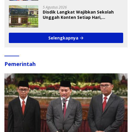
5 Agustus 2026
Disdik Langkat Wajibkan Sekolah
Unggah Konten Setiap Hari,
Pengamat Soroti Perlindungan Data
Anak
Selengkapnya
Pemerintah