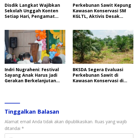
Disdik Langkat Wajibkan
Perkebunan Sawit Kepung
Sekolah Unggah Konten
Kawasan Konservasi SM
Setiap Hari, Pengamat
KGLTL, Aktivis Desak
Soroti Perlindungan Data
Penindakan
Anak
Indri Nugraheni: Festival
BKSDA Segera Evaluasi
Sayang Anak Harus Jadi
Perkebunan Sawit di
Gerakan Berkelanjutan
Kawasan Konservasi di
Perlindungan Anak
Langkat
Tinggalkan Balasan
Alamat email Anda tidak akan dipublikasikan.
Ruas yang wajib
ditandai
*