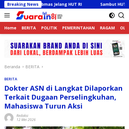
Langsung
a Kamtibmas Jelang HUT RI
Breaking News
Sambut HUT RI Ke-81, Rick
ke
konten
Home
BERITA
POLITIK
PEMERINTAHAN
RAGAM
OLA
Beranda
BERITA
BERITA
Dokter ASN di Langkat Dilaporkan
Terkait Dugaan Perselingkuhan,
Mahasiswa Turun Aksi
Redaksi
12 Mei 2026