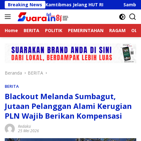
Langsung
if Jaga Kamtibmas Jelang HUT RI
Breaking News
Sambut HUT RI Ke-8
ke
konten
Home
BERITA
POLITIK
PEMERINTAHAN
RAGAM
OLA
Beranda
BERITA
BERITA
Blackout Melanda Sumbagut,
Jutaan Pelanggan Alami Kerugian
PLN Wajib Berikan Kompensasi
Redaksi
25 Mei 2026