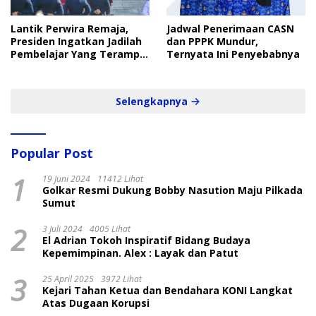
Lantik Perwira Remaja,
Jadwal Penerimaan CASN
Presiden Ingatkan Jadilah
dan PPPK Mundur,
Pembelajar Yang Terampil
Ternyata Ini Penyebabnya
dan Cepat
Selengkapnya
Popular Post
1
19 Juni 2024
11412 Lihat
Golkar Resmi Dukung Bobby Nasution Maju Pilkada
Sumut
2
3 Juli 2024
4005 Lihat
El Adrian Tokoh Inspiratif Bidang Budaya
Kepemimpinan. Alex : Layak dan Patut
3
25 April 2025
3972 Lihat
Kejari Tahan Ketua dan Bendahara KONI Langkat
Atas Dugaan Korupsi