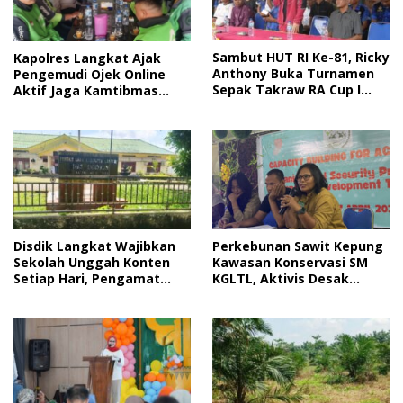
Sambut HUT RI Ke-81, Ricky
Kapolres Langkat Ajak
Anthony Buka Turnamen
Pengemudi Ojek Online
Sepak Takraw RA Cup I
Aktif Jaga Kamtibmas
2026
Jelang HUT RI
Disdik Langkat Wajibkan
Perkebunan Sawit Kepung
Sekolah Unggah Konten
Kawasan Konservasi SM
Setiap Hari, Pengamat
KGLTL, Aktivis Desak
Soroti Perlindungan Data
Penindakan
Anak