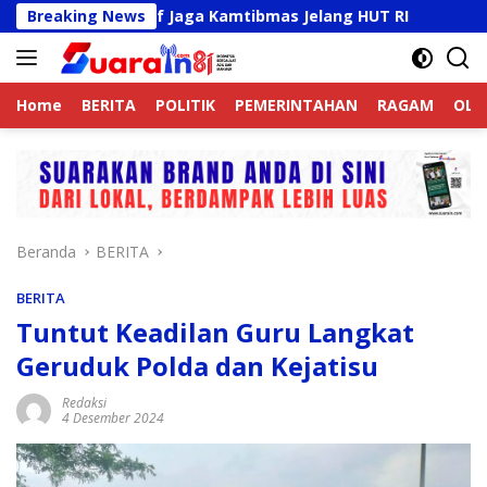
Langsung
Aktif Jaga Kamtibmas Jelang HUT RI
Breaking News
Sambut HUT RI K
ke
konten
Home
BERITA
POLITIK
PEMERINTAHAN
RAGAM
OLA
Beranda
BERITA
BERITA
Tuntut Keadilan Guru Langkat
Geruduk Polda dan Kejatisu
Redaksi
4 Desember 2024