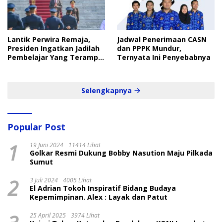
Lantik Perwira Remaja,
Jadwal Penerimaan CASN
Presiden Ingatkan Jadilah
dan PPPK Mundur,
Pembelajar Yang Terampil
Ternyata Ini Penyebabnya
dan Cepat
Selengkapnya
Popular Post
1
19 Juni 2024
11414 Lihat
Golkar Resmi Dukung Bobby Nasution Maju Pilkada
Sumut
2
3 Juli 2024
4005 Lihat
El Adrian Tokoh Inspiratif Bidang Budaya
Kepemimpinan. Alex : Layak dan Patut
25 April 2025
3974 Lihat