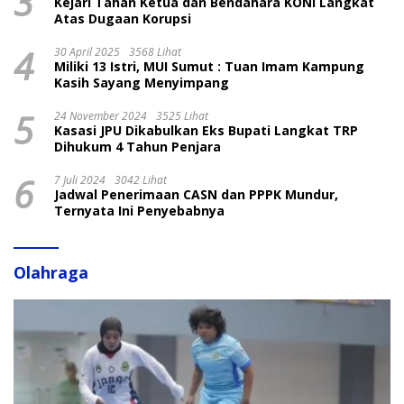
3
Kejari Tahan Ketua dan Bendahara KONI Langkat
Atas Dugaan Korupsi
4
30 April 2025
3568 Lihat
Miliki 13 Istri, MUI Sumut : Tuan Imam Kampung
Kasih Sayang Menyimpang
5
24 November 2024
3525 Lihat
Kasasi JPU Dikabulkan Eks Bupati Langkat TRP
Dihukum 4 Tahun Penjara
6
7 Juli 2024
3042 Lihat
Jadwal Penerimaan CASN dan PPPK Mundur,
Ternyata Ini Penyebabnya
Olahraga