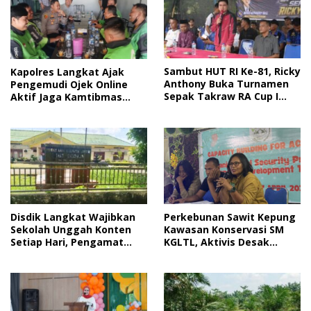
Sambut HUT RI Ke-81, Ricky
Kapolres Langkat Ajak
Anthony Buka Turnamen
Pengemudi Ojek Online
Sepak Takraw RA Cup I
Aktif Jaga Kamtibmas
2026
Jelang HUT RI
Disdik Langkat Wajibkan
Perkebunan Sawit Kepung
Sekolah Unggah Konten
Kawasan Konservasi SM
Setiap Hari, Pengamat
KGLTL, Aktivis Desak
Soroti Perlindungan Data
Penindakan
Anak