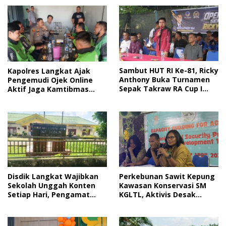
Sambut HUT RI Ke-81, Ricky
Kapolres Langkat Ajak
Anthony Buka Turnamen
Pengemudi Ojek Online
Sepak Takraw RA Cup I
Aktif Jaga Kamtibmas
2026
Jelang HUT RI
Disdik Langkat Wajibkan
Perkebunan Sawit Kepung
Sekolah Unggah Konten
Kawasan Konservasi SM
Setiap Hari, Pengamat
KGLTL, Aktivis Desak
Soroti Perlindungan Data
Penindakan
Anak