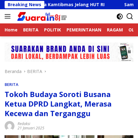
Langsung
ktif Jaga Kamtibmas Jelang HUT RI
Breaking News
Sambut HUT RI Ke-
ke
konten
Home
BERITA
POLITIK
PEMERINTAHAN
RAGAM
OLA
Beranda
BERITA
BERITA
Tokoh Budaya Soroti Busana
Ketua DPRD Langkat, Merasa
Kecewa dan Terganggu
Redaksi
21 Januari 2025