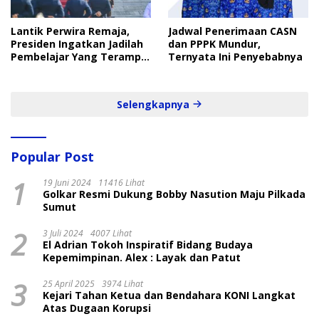
Lantik Perwira Remaja,
Jadwal Penerimaan CASN
Presiden Ingatkan Jadilah
dan PPPK Mundur,
Pembelajar Yang Terampil
Ternyata Ini Penyebabnya
dan Cepat
Selengkapnya
Popular Post
1
19 Juni 2024
11416 Lihat
Golkar Resmi Dukung Bobby Nasution Maju Pilkada
Sumut
2
3 Juli 2024
4007 Lihat
El Adrian Tokoh Inspiratif Bidang Budaya
Kepemimpinan. Alex : Layak dan Patut
3
25 April 2025
3974 Lihat
Kejari Tahan Ketua dan Bendahara KONI Langkat
Atas Dugaan Korupsi