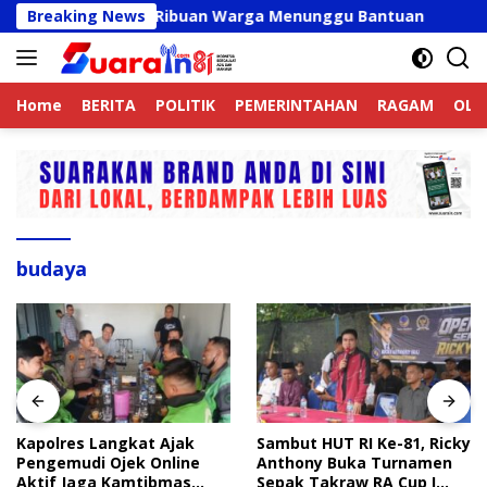
Langsung
elum Valid, Ribuan Warga Menunggu Bantuan
Breaking News
Kapolres
ke
konten
Home
BERITA
POLITIK
PEMERINTAHAN
RAGAM
OLA
budaya
Kapolres Langkat Ajak
Sambut HUT RI Ke-81, Ricky
Pengemudi Ojek Online
Anthony Buka Turnamen
Aktif Jaga Kamtibmas
Sepak Takraw RA Cup I