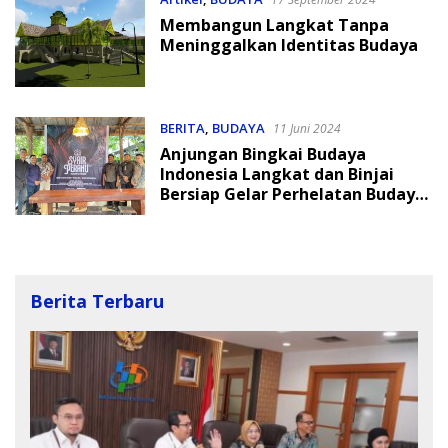
Membangun Langkat Tanpa
Meninggalkan Identitas Budaya
BERITA
,
BUDAYA
11 Juni 2024
Anjungan Bingkai Budaya
Indonesia Langkat dan Binjai
Bersiap Gelar Perhelatan Budaya
Bertajuk “Syair Perahu”
Berita Terbaru