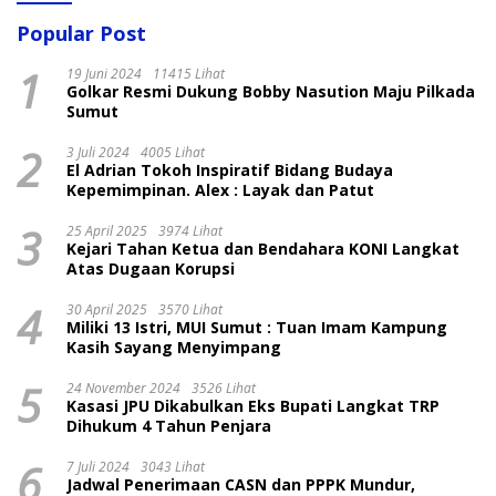
Popular Post
1
19 Juni 2024
11415 Lihat
Golkar Resmi Dukung Bobby Nasution Maju Pilkada
Sumut
2
3 Juli 2024
4005 Lihat
El Adrian Tokoh Inspiratif Bidang Budaya
Kepemimpinan. Alex : Layak dan Patut
3
25 April 2025
3974 Lihat
Kejari Tahan Ketua dan Bendahara KONI Langkat
Atas Dugaan Korupsi
4
30 April 2025
3570 Lihat
Miliki 13 Istri, MUI Sumut : Tuan Imam Kampung
Kasih Sayang Menyimpang
5
24 November 2024
3526 Lihat
Kasasi JPU Dikabulkan Eks Bupati Langkat TRP
Dihukum 4 Tahun Penjara
6
7 Juli 2024
3043 Lihat
Jadwal Penerimaan CASN dan PPPK Mundur,