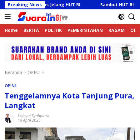
Langsung
mas Jelang HUT RI
Breaking News
Sambut HUT RI Ke-81, Ricky Anthon
ke
konten
Home
BERITA
POLITIK
PEMERINTAHAN
RAGAM
OLA
Beranda
OPINI
OPINI
Tenggelamnya Kota Tanjung Pura,
Langkat
Hidayat Syahputra
18 April 2025