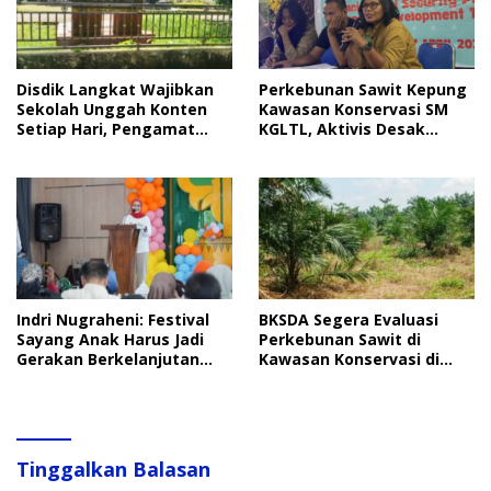
Disdik Langkat Wajibkan
Perkebunan Sawit Kepung
Sekolah Unggah Konten
Kawasan Konservasi SM
Setiap Hari, Pengamat
KGLTL, Aktivis Desak
Soroti Perlindungan Data
Penindakan
Anak
Indri Nugraheni: Festival
BKSDA Segera Evaluasi
Sayang Anak Harus Jadi
Perkebunan Sawit di
Gerakan Berkelanjutan
Kawasan Konservasi di
Perlindungan Anak
Langkat
Tinggalkan Balasan