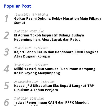
Popular Post
1
19 Juni 2024
11416 Lihat
Golkar Resmi Dukung Bobby Nasution Maju Pilkada
Sumut
2
3 Juli 2024
4007 Lihat
El Adrian Tokoh Inspiratif Bidang Budaya
Kepemimpinan. Alex : Layak dan Patut
3
25 April 2025
3974 Lihat
Kejari Tahan Ketua dan Bendahara KONI Langkat
Atas Dugaan Korupsi
4
30 April 2025
3572 Lihat
Miliki 13 Istri, MUI Sumut : Tuan Imam Kampung
Kasih Sayang Menyimpang
5
24 November 2024
3530 Lihat
Kasasi JPU Dikabulkan Eks Bupati Langkat TRP
Dihukum 4 Tahun Penjara
6
7 Juli 2024
3043 Lihat
Jadwal Penerimaan CASN dan PPPK Mundur,