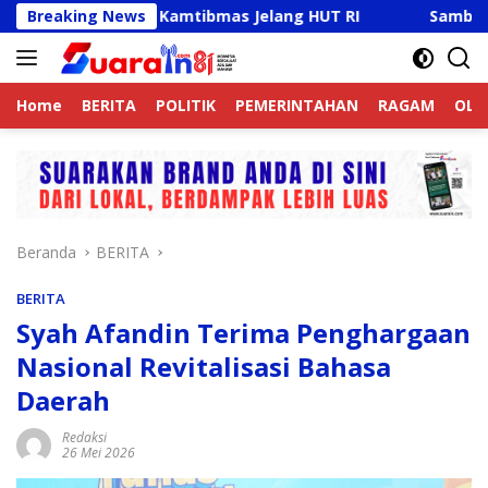
Langsung
tif Jaga Kamtibmas Jelang HUT RI
Breaking News
Sambut HUT RI Ke-8
ke
konten
Home
BERITA
POLITIK
PEMERINTAHAN
RAGAM
OLA
Beranda
BERITA
BERITA
Syah Afandin Terima Penghargaan
Nasional Revitalisasi Bahasa
Daerah
Redaksi
26 Mei 2026