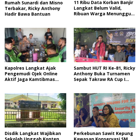
11 Ribu Data Korban Banjir
Rumah Sunardi dan Misno
Langkat Belum Valid,
Terbakar, Ricky Anthony
Ribuan Warga Menunggu
Hadir Bawa Bantuan
Bantuan
Kapolres Langkat Ajak
Sambut HUT RI Ke-81, Ricky
Pengemudi Ojek Online
Anthony Buka Turnamen
Aktif Jaga Kamtibmas
Sepak Takraw RA Cup I
Jelang HUT RI
2026
Disdik Langkat Wajibkan
Perkebunan Sawit Kepung
Sekolah Unggah Konten
Kawasan Konservasi SM