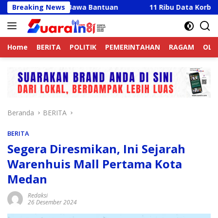
Langsung
Hadir Bawa Bantuan
Breaking News
11 Ribu Data Korban Banjir Lang
ke
konten
Home
BERITA
POLITIK
PEMERINTAHAN
RAGAM
OLA
Beranda
BERITA
BERITA
Segera Diresmikan, Ini Sejarah
Warenhuis Mall Pertama Kota
Medan
Redaksi
26 Desember 2024