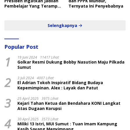
Presiden Ingatkan Jadilah
dan PPPK Mundur,
Pembelajar Yang Terampil
Ternyata Ini Penyebabnya
dan Cepat
Selengkapnya
Popular Post
1
19 Juni 2024
11417 Lihat
Golkar Resmi Dukung Bobby Nasution Maju Pilkada
Sumut
2
3 Juli 2024
4007 Lihat
El Adrian Tokoh Inspiratif Bidang Budaya
Kepemimpinan. Alex : Layak dan Patut
3
25 April 2025
3975 Lihat
Kejari Tahan Ketua dan Bendahara KONI Langkat
Atas Dugaan Korupsi
4
30 April 2025
3573 Lihat
Miliki 13 Istri, MUI Sumut : Tuan Imam Kampung
Kasih Sayang Menyimpang