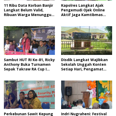
Kapolres Langkat Ajak
11 Ribu Data Korban Banjir
Pengemudi Ojek Online
Langkat Belum Valid,
Aktif Jaga Kamtibmas
Ribuan Warga Menunggu
Jelang HUT RI
Bantuan
Sambut HUT RI Ke-81, Ricky
Disdik Langkat Wajibkan
Anthony Buka Turnamen
Sekolah Unggah Konten
Sepak Takraw RA Cup I
Setiap Hari, Pengamat
2026
Soroti Perlindungan Data
Anak
Perkebunan Sawit Kepung
Indri Nugraheni: Festival