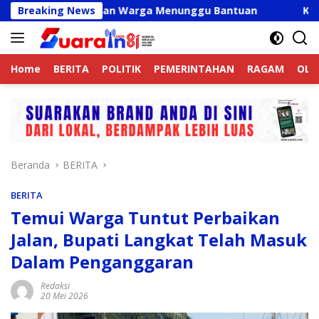
Langsung
Valid, Ribuan Warga Menunggu Bantuan
Breaking News
Kapolres Lang
ke
konten
Home
BERITA
POLITIK
PEMERINTAHAN
RAGAM
OLA
Beranda
BERITA
BERITA
Temui Warga Tuntut Perbaikan
Jalan, Bupati Langkat Telah Masuk
Dalam Penganggaran
Redaksi
20 Mei 2026