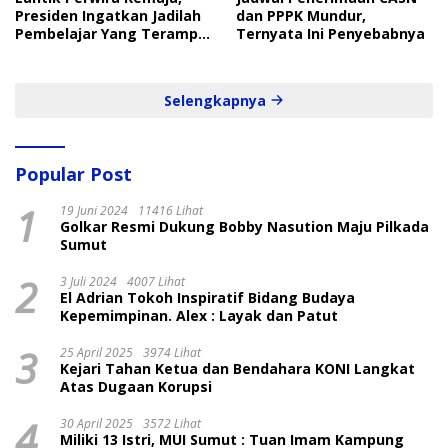
Presiden Ingatkan Jadilah
dan PPPK Mundur,
Pembelajar Yang Terampil
Ternyata Ini Penyebabnya
dan Cepat
Selengkapnya
Popular Post
1
19 Juni 2024
11416 Lihat
Golkar Resmi Dukung Bobby Nasution Maju Pilkada
Sumut
2
3 Juli 2024
4007 Lihat
El Adrian Tokoh Inspiratif Bidang Budaya
Kepemimpinan. Alex : Layak dan Patut
3
25 April 2025
3974 Lihat
Kejari Tahan Ketua dan Bendahara KONI Langkat
Atas Dugaan Korupsi
4
30 April 2025
3572 Lihat
Miliki 13 Istri, MUI Sumut : Tuan Imam Kampung