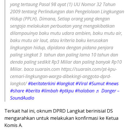
yang tertaung Pasal 98 ayat (1) UU Nomor 32 Tahun
2009 tentang Perlindungan dan Pengelolaan Lingkungan
Hidup (PPLH). Dimana, Setiap orang yang dengan
sengaja melakukan perbuatan yang mengakibatkan
dilampauinya baku mutu udara ambien, baku mutu air,
baku mutu air laut, atau kriteria baku kerusakan
lingkungan hidup, dipidana dengan pidana penjara
paling singkat 3 tahun dan paling lama 10 tahun dan
denda paling sedikit Rp3 Miliar dan paling banyak Rp10
Miliar. baca suarain.com https://suarain.com/pt-kpu-
cemari-lingkungan-warga-dibekingi-anggota-dprd-
langkat/
#beritaterkini
#langkat
#Viral
#Sumut
#news
#share
#berita
#limbah
#ptkpu
#halaban
♬ Danger –
SoundAudio
Terkait hal ini, oknum DPRD Langkat berinisial DS
mengarahkan untuk melakukan konfirmasi ke Ketua
Komis A.