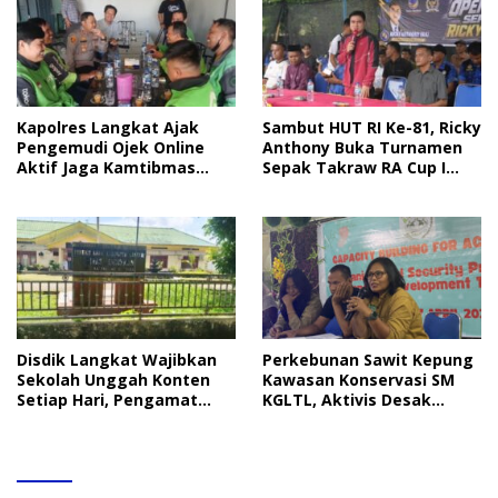
Kapolres Langkat Ajak
Sambut HUT RI Ke-81, Ricky
Pengemudi Ojek Online
Anthony Buka Turnamen
Aktif Jaga Kamtibmas
Sepak Takraw RA Cup I
Jelang HUT RI
2026
Disdik Langkat Wajibkan
Perkebunan Sawit Kepung
Sekolah Unggah Konten
Kawasan Konservasi SM
Setiap Hari, Pengamat
KGLTL, Aktivis Desak
Soroti Perlindungan Data
Penindakan
Anak