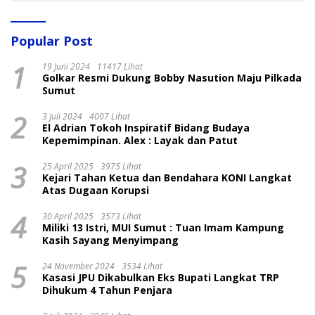
Popular Post
1
19 Juni 2024
11417 Lihat
Golkar Resmi Dukung Bobby Nasution Maju Pilkada
Sumut
2
3 Juli 2024
4007 Lihat
El Adrian Tokoh Inspiratif Bidang Budaya
Kepemimpinan. Alex : Layak dan Patut
3
25 April 2025
3975 Lihat
Kejari Tahan Ketua dan Bendahara KONI Langkat
Atas Dugaan Korupsi
4
30 April 2025
3573 Lihat
Miliki 13 Istri, MUI Sumut : Tuan Imam Kampung
Kasih Sayang Menyimpang
5
24 November 2024
3534 Lihat
Kasasi JPU Dikabulkan Eks Bupati Langkat TRP
Dihukum 4 Tahun Penjara