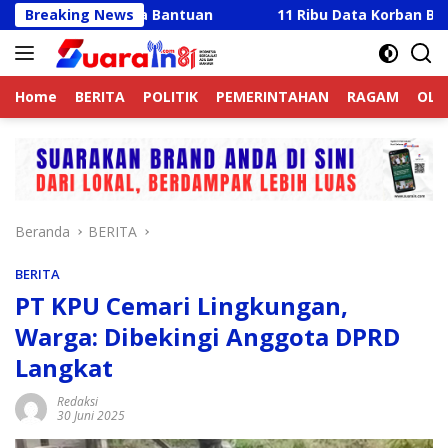
Langsung
 Bawa Bantuan
Breaking News
11 Ribu Data Korban Banjir Langkat B
ke
konten
Home
BERITA
POLITIK
PEMERINTAHAN
RAGAM
OLA
Beranda
BERITA
BERITA
PT KPU Cemari Lingkungan,
Warga: Dibekingi Anggota DPRD
Langkat
Redaksi
30 Juni 2025