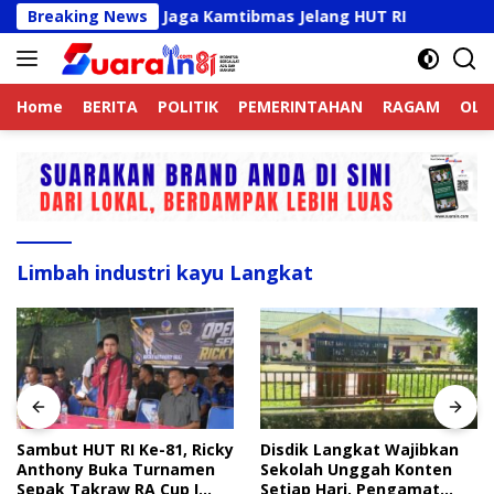
Langsung
nline Aktif Jaga Kamtibmas Jelang HUT RI
Breaking News
Sambut HUT
ke
konten
Home
BERITA
POLITIK
PEMERINTAHAN
RAGAM
OLA
Limbah industri kayu Langkat
Sambut HUT RI Ke-81, Ricky
Disdik Langkat Wajibkan
Anthony Buka Turnamen
Sekolah Unggah Konten
Sepak Takraw RA Cup I
Setiap Hari, Pengamat