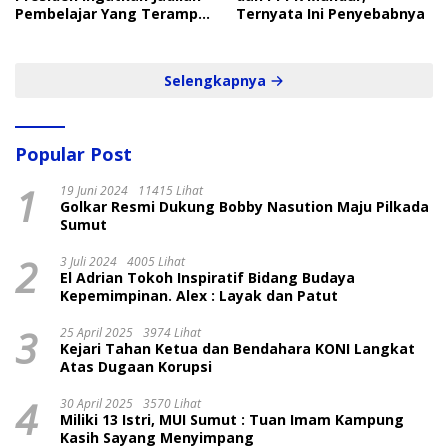
Pembelajar Yang Terampil
Ternyata Ini Penyebabnya
dan Cepat
Selengkapnya
Popular Post
1
19 Juni 2024
11415 Lihat
Golkar Resmi Dukung Bobby Nasution Maju Pilkada
Sumut
2
3 Juli 2024
4005 Lihat
El Adrian Tokoh Inspiratif Bidang Budaya
Kepemimpinan. Alex : Layak dan Patut
3
25 April 2025
3974 Lihat
Kejari Tahan Ketua dan Bendahara KONI Langkat
Atas Dugaan Korupsi
4
30 April 2025
3570 Lihat
Miliki 13 Istri, MUI Sumut : Tuan Imam Kampung
Kasih Sayang Menyimpang