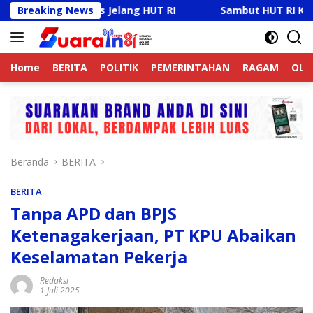
Langsung
as Jelang HUT RI
Breaking News
Sambut HUT RI Ke-81, Ricky Anthon
ke
konten
Home
BERITA
POLITIK
PEMERINTAHAN
RAGAM
OLA
Beranda
BERITA
BERITA
Tanpa APD dan BPJS
Ketenagakerjaan, PT KPU Abaikan
Keselamatan Pekerja
Redaksi
1 Juli 2025