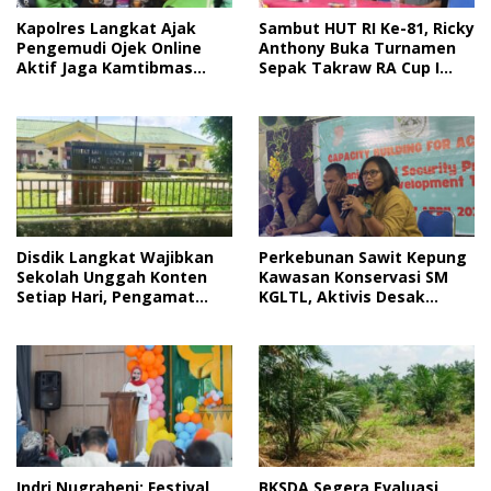
Sambut HUT RI Ke-81, Ricky
Kapolres Langkat Ajak
Anthony Buka Turnamen
Pengemudi Ojek Online
Sepak Takraw RA Cup I
Aktif Jaga Kamtibmas
2026
Jelang HUT RI
Disdik Langkat Wajibkan
Perkebunan Sawit Kepung
Sekolah Unggah Konten
Kawasan Konservasi SM
Setiap Hari, Pengamat
KGLTL, Aktivis Desak
Soroti Perlindungan Data
Penindakan
Anak
Indri Nugraheni: Festival
BKSDA Segera Evaluasi