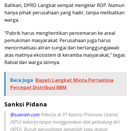
Bahkan, DPRD Langkat sempat mengelar RDP. Namun
hanya pihak perusahaan yang hadir, tanpa melibatkan
warga.
“Pabrik harus menghentikan pencemaran ke areal
pemukiman masyarakat. Perusahaan juga harus
menormalisasi aliran sungai dan bertanggungjawab
atas matinya ekosistem di keramba masyarakat,” tegas
Rabial dan warga lainnya.
Baca Juga
Bupati Langkat Minta Pertamina
Percepat Distribusi BBM
Sanksi Pidana
@suarain.com
Pekerja di PT Kasmo Pramono Utama
(KPU) bekerja tanpa menggunakan alat pelindung diri
(APD). Buruh perusahaan pengolah kayu itupun