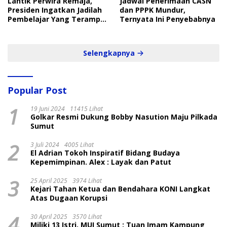
Lantik Perwira Remaja,
Jadwal Penerimaan CASN
Presiden Ingatkan Jadilah
dan PPPK Mundur,
Pembelajar Yang Terampil
Ternyata Ini Penyebabnya
dan Cepat
Selengkapnya
Popular Post
1
19 Juni 2024
11415 Lihat
Golkar Resmi Dukung Bobby Nasution Maju Pilkada
Sumut
2
3 Juli 2024
4005 Lihat
El Adrian Tokoh Inspiratif Bidang Budaya
Kepemimpinan. Alex : Layak dan Patut
3
25 April 2025
3974 Lihat
Kejari Tahan Ketua dan Bendahara KONI Langkat
Atas Dugaan Korupsi
4
30 April 2025
3570 Lihat
Miliki 13 Istri, MUI Sumut : Tuan Imam Kampung